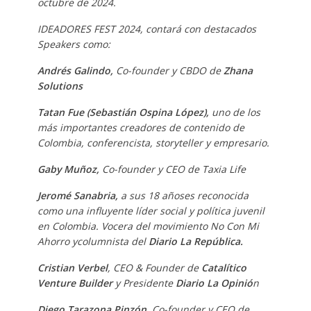
octubre de 2024.
IDEADORES FEST 2024, contará con destacados
Speakers como:
Andrés Galindo,
Co-founder y CBDO de
Zhana
Solutions
Tatan Fue (Sebastián Ospina López),
uno de los
más importantes creadores de contenido de
Colombia, conferencista, storyteller y empresario.
Gaby Muñoz,
Co-founder y CEO de Taxia Life
Jeromé Sanabria,
a sus 18 añoses reconocida
como una influyente líder social y política juvenil
en Colombia. Vocera del movimiento No Con Mi
Ahorro ycolumnista del
Diario La República.
Cristian Verbel
, CEO & Founder de
Catalítico
Venture Builder
y Presidente
Diario La Opinió
n
Diego Tarazona Pinzón
, Co-founder y CEO de