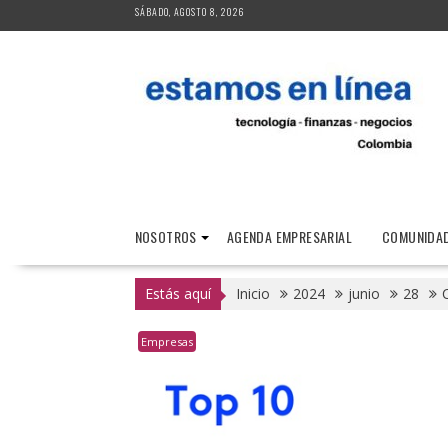
Saltar
SÁBADO, AGOSTO 8, 2026
al
contenido
NOSOTROS
AGENDA EMPRESARIAL
COMUNIDAD
Estás aquí
Inicio
2024
junio
28
Empresas