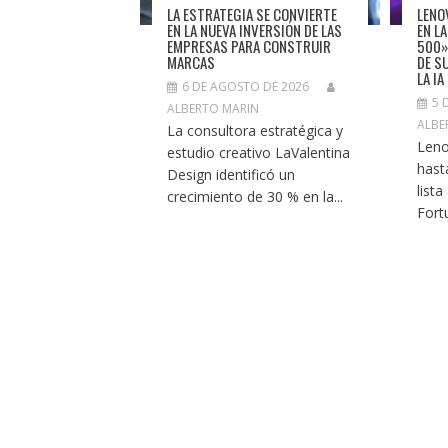
LA ESTRATEGIA SE CONVIERTE
LENO
EN LA NUEVA INVERSIÓN DE LAS
EN L
EMPRESAS PARA CONSTRUIR
500»
MARCAS
DE S
LA IA
6 DE AGOSTO DE 2026
5 
ALBERTO MARIN
ALBE
La consultora estratégica y
Leno
estudio creativo LaValentina
hast
Design identificó un
list
crecimiento de 30 % en la...
Fortu