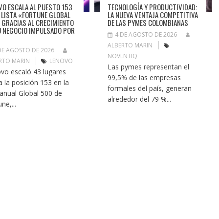
VO ESCALA AL PUESTO 153
TECNOLOGÍA Y PRODUCTIVIDAD:
A LISTA «FORTUNE GLOBAL
LA NUEVA VENTAJA COMPETITIVA
 GRACIAS AL CRECIMIENTO
DE LAS PYMES COLOMBIANAS
U NEGOCIO IMPULSADO POR
4 DE AGOSTO DE 2026
ALBERTO MARIN
DE AGOSTO DE 2026
NOVENTIQ
RTO MARIN
LENOVO
Las pymes representan el
vo escaló 43 lugares
99,5% de las empresas
a la posición 153 en la
formales del país, generan
a anual Global 500 de
alrededor del 79 %...
ne,...