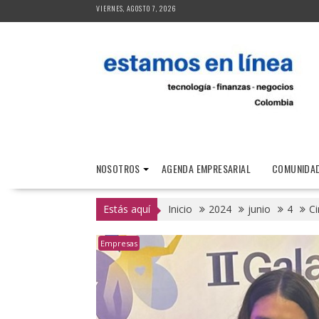
Saltar
VIERNES, AGOSTO 7, 2026
al
contenido
NOSOTROS
AGENDA EMPRESARIAL
COMUNIDAD
Estás aquí
Inicio
2024
junio
4
Ci
Empresas