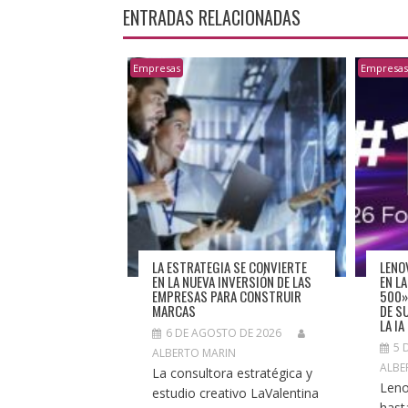
ENTRADAS RELACIONADAS
Empresas
Empresa
LA ESTRATEGIA SE CONVIERTE
LENO
EN LA NUEVA INVERSIÓN DE LAS
EN L
EMPRESAS PARA CONSTRUIR
500»
MARCAS
DE S
LA IA
6 DE AGOSTO DE 2026
5 
ALBERTO MARIN
ALBE
La consultora estratégica y
Leno
estudio creativo LaValentina
hast