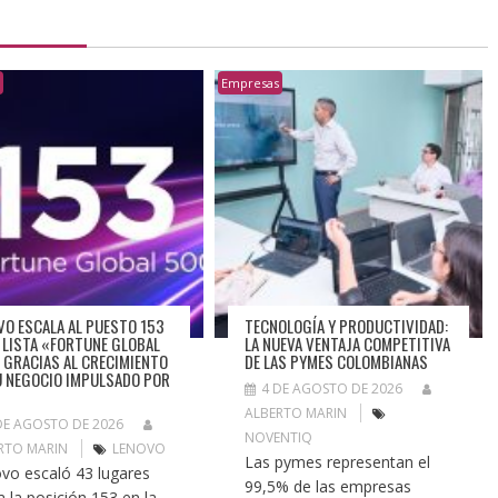
s
Empresas
VO ESCALA AL PUESTO 153
TECNOLOGÍA Y PRODUCTIVIDAD:
A LISTA «FORTUNE GLOBAL
LA NUEVA VENTAJA COMPETITIVA
 GRACIAS AL CRECIMIENTO
DE LAS PYMES COLOMBIANAS
U NEGOCIO IMPULSADO POR
4 DE AGOSTO DE 2026
ALBERTO MARIN
DE AGOSTO DE 2026
NOVENTIQ
RTO MARIN
LENOVO
Las pymes representan el
vo escaló 43 lugares
99,5% de las empresas
a la posición 153 en la