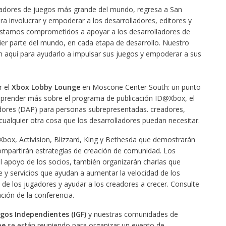
ladores de juegos más grande del mundo, regresa a San
ara involucrar y empoderar a los desarrolladores, editores y
. Estamos comprometidos a apoyar a los desarrolladores de
ier parte del mundo, en cada etapa de desarrollo. Nuestro
n aquí para ayudarlo a impulsar sus juegos y empoderar a sus
r el
Xbox Lobby Lounge
en Moscone Center South: un punto
 aprender más sobre el programa de publicación ID@Xbox, el
dores (DAP) para personas subrepresentadas. creadores,
cualquier otra cosa que los desarrolladores puedan necesitar.
ox, Activision, Blizzard, King y Bethesda que demostrarán
ompartirán estrategias de creación de comunidad. Los
l apoyo de los socios, también organizarán charlas que
 y servicios que ayudan a aumentar la velocidad de los
 de los jugadores y ayudar a los creadores a crecer. Consulte
ción de la conferencia.
egos Independientes (IGF)
y nuestras comunidades de
ne
se están reuniendo para organizar un evento de