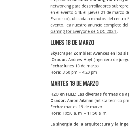
networking para desarrolladores subrepr
en el evento G4E el jueves 21 de marzo de
Francisco), ubicada a minutos del centro 
evento,
lea nuestro anuncio completo del
Gaming for Everyone de GDC 2024
.
LUNES 18 DE MARZO
Skyscraper Zombies: Avances en los sis
Orador:
Andrew Hoyt (ingeniero de juego
Fecha:
lunes 18 de marzo
Hora:
3:50 pm – 4:20 pm
MARTES 19 DE MARZO
H2O en H3LL: Las diversas formas de a
Orador:
Aaron Aikman (artista técnico prin
Fecha:
martes 19 de marzo
Hora:
10:50 a. m. – 11:50 a. m.
La sinergia de la arquitectura y la inge