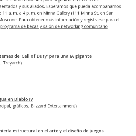
esentados y sus aliados. Esperamos que pueda acompañarnos
 11 a. m. a 4 p. m. en Minna Gallery (111 Minna St. en San
Moscone. Para obtener más información y registrarse para el
 programa de becas y salón de networking comunitario
temas de ‘Call of Duty’ para una IA gigante
, Treyarch)
gua en Diablo IV
cipal, gráficos, Blizzard Entertainment)
niería estructural en el arte y el diseño de juegos