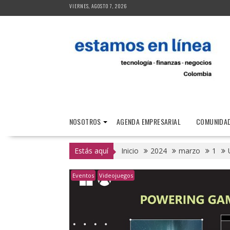
Saltar
VIERNES, AGOSTO 7, 2026
al
contenido
NOSOTROS
AGENDA EMPRESARIAL
COMUNIDAD
Estás aquí
Inicio
2024
marzo
1
Eventos
Videojuegos