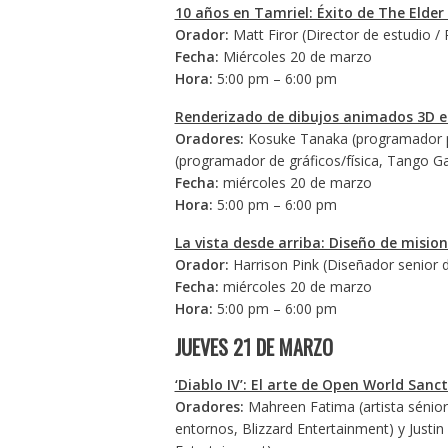
10 años en Tamriel: Éxito de The Elder 
Orador:
Matt Firor (Director de estudio /
Fecha:
Miércoles 20 de marzo
Hora:
5:00 pm – 6:00 pm
Renderizado de dibujos animados 3D e
Oradores:
Kosuke Tanaka (programador p
(programador de gráficos/física, Tango 
Fecha:
miércoles 20 de marzo
Hora:
5:00 pm – 6:00 pm
La vista desde arriba: Diseño de mision
Orador:
Harrison Pink (Diseñador senior d
Fecha:
miércoles 20 de marzo
Hora:
5:00 pm – 6:00 pm
JUEVES 21 DE MARZO
‘Diablo IV’: El arte de Open World Sanc
Oradores:
Mahreen Fatima (artista sénior
entornos, Blizzard Entertainment) y Justin