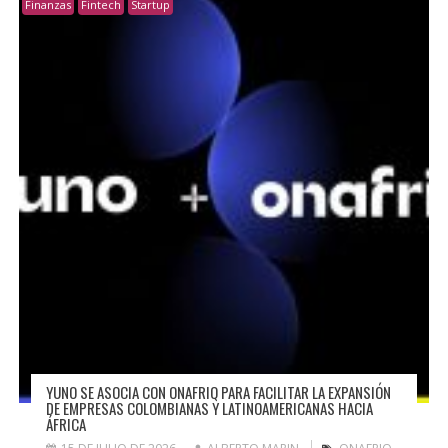
Finanzas
Fintech
Startup
YUNO SE ASOCIA CON ONAFRIQ PARA FACILITAR LA EXPANSIÓN
DE EMPRESAS COLOMBIANAS Y LATINOAMERICANAS HACIA
ÁFRICA