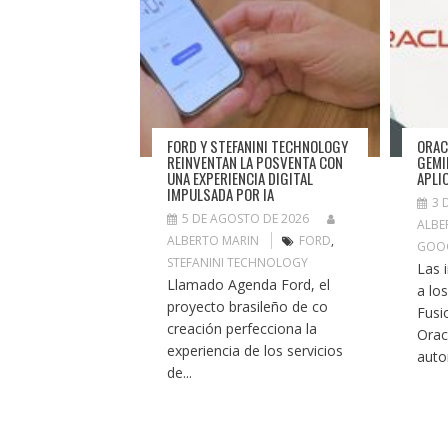
FORD Y STEFANINI TECHNOLOGY
ORAC
REINVENTAN LA POSVENTA CON
GEMI
UNA EXPERIENCIA DIGITAL
APLI
IMPULSADA POR IA
3 
5 DE AGOSTO DE 2026
ALBE
ALBERTO MARIN
FORD
,
GOO
STEFANINI TECHNOLOGY
Las 
Llamado Agenda Ford, el
a lo
proyecto brasileño de co
Fusi
creación perfecciona la
Orac
experiencia de los servicios
auto
de...