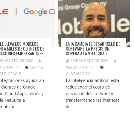
LE LLEVA LOS MODELOS
LA IA CAMBIA EL DESARROLLO DE
NI A MILES DE CLIENTES DE
SOFTWARE: LA PRECISIÓN
CACIONES EMPRESARIALES
SUPERA A LA VELOCIDAD
DE AGOSTO DE 2026
2 DE AGOSTO DE 2026
RTO MARIN
GEMINI
,
ALBERTO MARIN
GLE
,
ORACLE
GLOBALLOGIC
integraciones ayudarán
La inteligencia artificial está
s clientes de Oracle
reduciendo el costo de
on Cloud Applications y
ejecución del software y
le NetSuite a
transformando las métricas
matizar...
del...