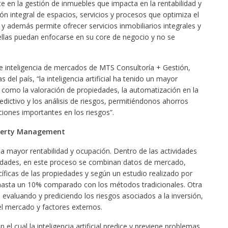
nte en la gestión de inmuebles que impacta en la rentabilidad y
n integral de espacios, servicios y procesos que optimiza el
, y además permite ofrecer servicios inmobiliarios integrales y
ellas puedan enfocarse en su core de negocio y no se
 e inteligencia de mercados de MTS Consultoría + Gestión,
s del país, “la inteligencia artificial ha tenido un mayor
 como la valoración de propiedades, la automatización en la
edictivo y los análisis de riesgos, permitiéndonos ahorros
cciones importantes en los riesgos”.
roperty Management
 mayor rentabilidad y ocupación. Dentro de las actividades
piedades, en este proceso se combinan datos de mercado,
cíficas de las propiedades y según un estudio realizado por
e hasta un 10% comparado con los métodos tradicionales. Otra
s, evaluando y prediciendo los riesgos asociados a la inversión,
el mercado y factores externos.
el cual la inteligencia artificial predice y previene problemas