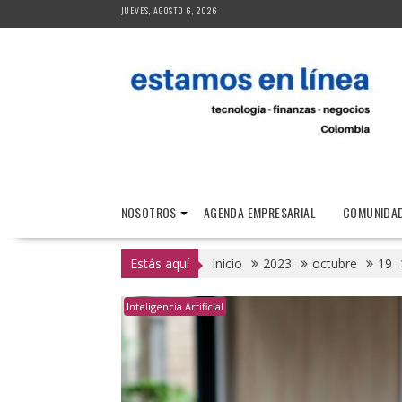
Saltar
JUEVES, AGOSTO 6, 2026
al
contenido
NOSOTROS
AGENDA EMPRESARIAL
COMUNIDAD
Estás aquí
Inicio
2023
octubre
19
Inteligencia Artificial