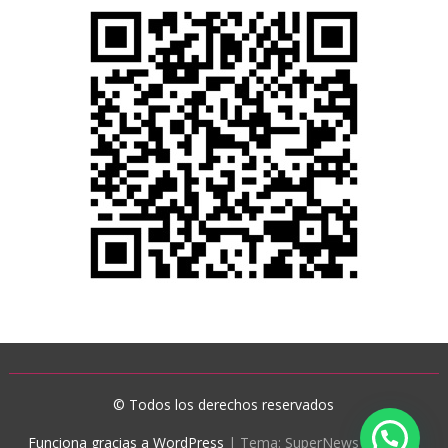
© Todos los derechos reservados
Funciona gracias a WordPress
|
Tema: SuperNews de
Acme