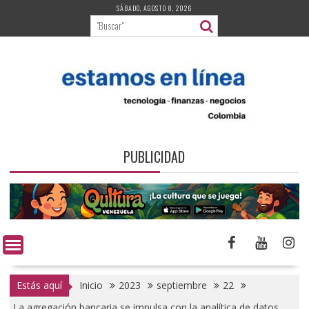
Saltar
SÁBADO, AGOSTO 8, 2026
al
contenido
PUBLICIDAD
Estás aquí
Inicio
2023
septiembre
22
La agregación bancaria se impulsa con la analítica de datos