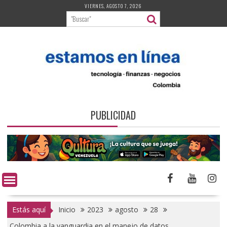
Saltar
VIERNES, AGOSTO 7, 2026
al
contenido
PUBLICIDAD
Estás aquí
Inicio
2023
agosto
28
Colombia a la vanguardia en el manejo de datos