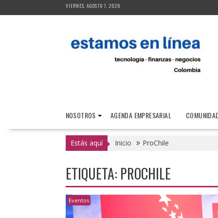
Saltar
VIERNES, AGOSTO 7, 2026
al
contenido
NOSOTROS
AGENDA EMPRESARIAL
COMUNIDAD
Estás aquí
Inicio
ProChile
ETIQUETA:
PROCHILE
Eventos