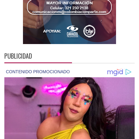
PUBLICIDAD