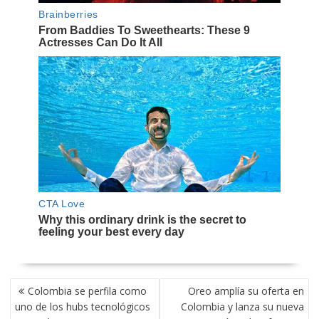
NAVEGACIÓN
Colombia se perfila como
Oreo amplía su oferta en
DE
uno de los hubs tecnológicos
Colombia y lanza su nueva
ENTRADAS