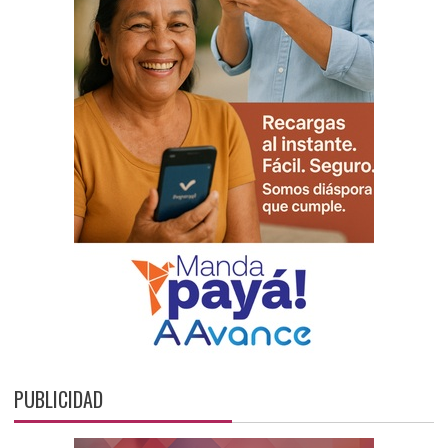
PUBLICIDAD