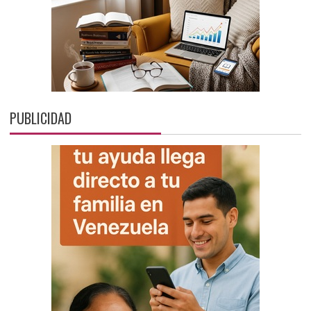
PUBLICIDAD