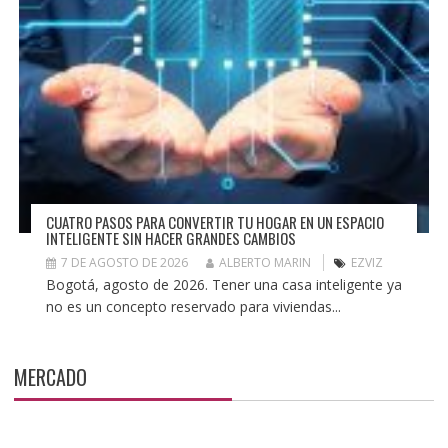
CUATRO PASOS PARA CONVERTIR TU HOGAR EN UN ESPACIO
INTELIGENTE SIN HACER GRANDES CAMBIOS
7 DE AGOSTO DE 2026
ALBERTO MARIN
EZVIZ
Bogotá, agosto de 2026. Tener una casa inteligente ya
no es un concepto reservado para viviendas...
MERCADO