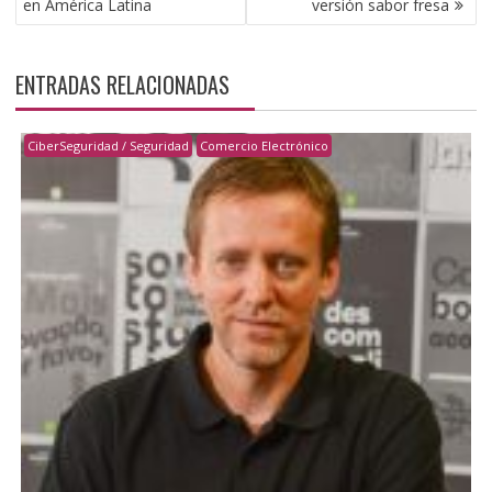
en América Latina
versión sabor fresa
ENTRADAS RELACIONADAS
CiberSeguridad / Seguridad
Comercio Electrónico