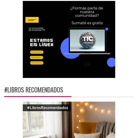
#LIBROS RECOMENDADOS