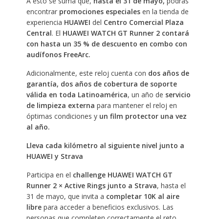
A esto se suma que,
hasta el 31 de mayo,
podrás
encontrar
promociones especiales
en la tienda de
experiencia
HUAWEI
del
Centro Comercial Plaza
Central
. El
HUAWEI WATCH GT Runner 2 contará
con hasta un 35 % de descuento en combo con
audífonos FreeArc.
Adicionalmente, este reloj cuenta con
dos años de
garantía, dos años de cobertura de soporte
válida en toda Latinoamérica
, un año de
servicio
de limpieza externa
para mantener el reloj en
óptimas condiciones y
un film protector una vez
al año.
Lleva cada kilómetro al siguiente nivel junto a
HUAWEI y Strava
Participa en el
challenge HUAWEI WATCH GT
Runner 2 × Active Rings junto a Strava
, hasta el
31 de mayo, que invita a
completar 10K al aire
libre
para acceder a beneficios exclusivos. Las
personas que completen correctamente el reto