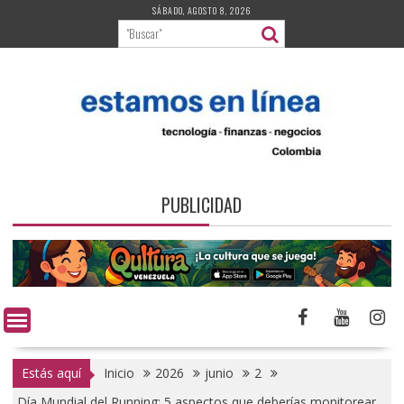
Saltar
SÁBADO, AGOSTO 8, 2026
al
contenido
PUBLICIDAD
Estás aquí
Inicio
2026
junio
2
Día Mundial del Running: 5 aspectos que deberías monitorear