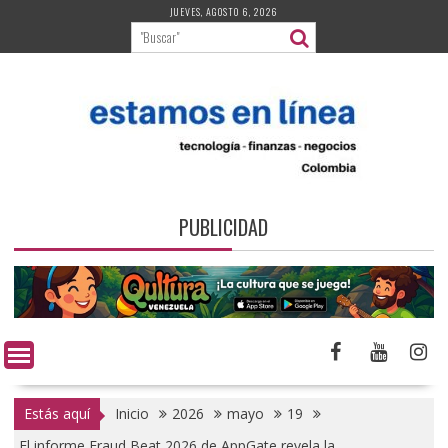
Saltar
JUEVES, AGOSTO 6, 2026
al
contenido
PUBLICIDAD
Estás aquí
Inicio
2026
mayo
19
El informe Fraud Beat 2026 de AppGate revela la