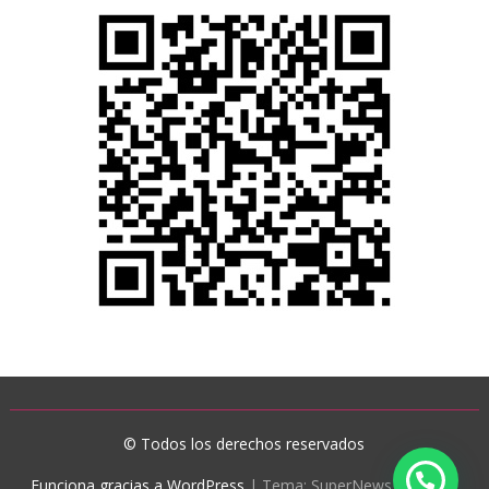
© Todos los derechos reservados
Funciona gracias a WordPress
|
Tema: SuperNews de
Acme