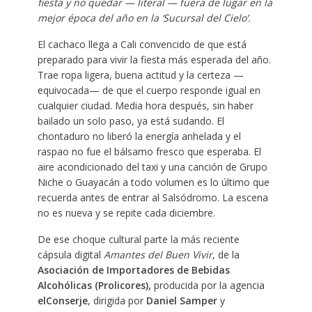
fiesta y no quedar — literal — fuera de lugar en la
mejor época del año en la ‘Sucursal del Cielo’.
El cachaco llega a Cali convencido de que está
preparado para vivir la fiesta más esperada del año.
Trae ropa ligera, buena actitud y la certeza —
equivocada— de que el cuerpo responde igual en
cualquier ciudad. Media hora después, sin haber
bailado un solo paso, ya está sudando. El
chontaduro no liberó la energía anhelada y el
raspao no fue el bálsamo fresco que esperaba. El
aire acondicionado del taxi y una canción de Grupo
Niche o Guayacán a todo volumen es lo último que
recuerda antes de entrar al Salsódromo. La escena
no es nueva y se repite cada diciembre.
De ese choque cultural parte la más reciente
cápsula digital
Amantes del Buen Vivir
, de la
Asociación de Importadores de Bebidas
Alcohólicas (Prolicores),
producida por la agencia
elConserje
, dirigida por
Daniel Samper
y