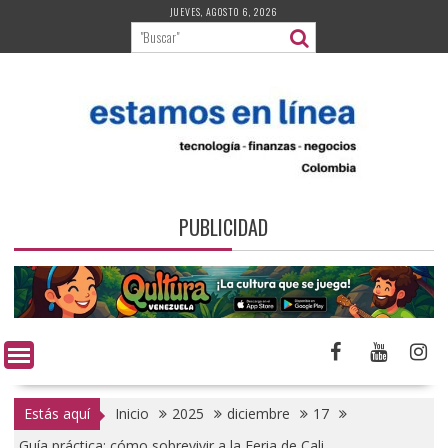
Saltar
JUEVES, AGOSTO 6, 2026
al
contenido
PUBLICIDAD
Estás aquí
Inicio
2025
diciembre
17
Guía práctica: cómo sobrevivir a la Feria de Cali