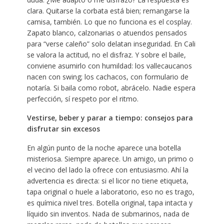
clara. Quitarse la corbata está bien; remangarse la
camisa, también. Lo que no funciona es el cosplay.
Zapato blanco, calzonarias o atuendos pensados
para “verse caleño” solo delatan inseguridad. En Cali
se valora la actitud, no el disfraz. Y sobre el baile,
conviene asumirlo con humildad: los vallecaucanos
nacen con swing; los cachacos, con formulario de
notaría. Si baila como robot, abrácelo. Nadie espera
perfección, sí respeto por el ritmo.
Vestirse, beber y parar a tiempo: consejos para
disfrutar sin excesos
En algún punto de la noche aparece una botella
misteriosa. Siempre aparece. Un amigo, un primo o
el vecino del lado la ofrece con entusiasmo. Ahí la
advertencia es directa: si el licor no tiene etiqueta,
tapa original o huele a laboratorio, eso no es trago,
es química nivel tres. Botella original, tapa intacta y
líquido sin inventos. Nada de submarinos, nada de