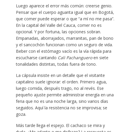
Luego aparece el error más común: creerse genio.
Pensar que el cuerpo aguanta igual que en Bogotá,
que comer puede esperar o que “a mí no me pasa”.
En la capital del Valle del Cauca, comer no es
opcional. Y por fortuna, las opciones sobran.
Empanadas, aborrajados, marranitas, pan de bono
y el sancochón funcionan como un seguro de vida.
Beber con el estómago vacío es la vía rápida para
escucharse cantando
Cali Pachanguero
en siete
tonalidades distintas, todas fuera de tono.
La cápsula insiste en un detalle que el visitante
capitalino suele ignorar: el orden. Primero agua,
luego comida, después trago, no al revés. Ese
pequeño ajuste permite administrar energía en una
feria que no es una noche larga, sino varios días
seguidos. Aquí la resistencia no se improvisa; se
goza.
Más tarde llega el espejo. El cachaco se mira y
duda. ¿Me adapto o me disfrazo? La respuesta es