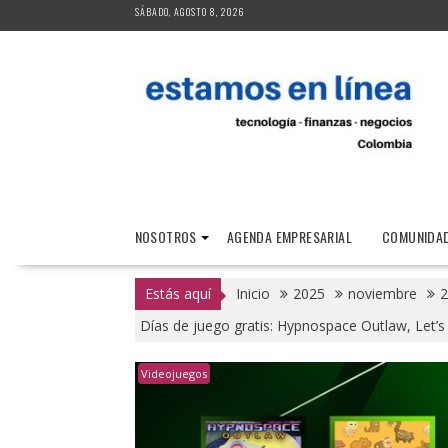
Saltar
SÁBADO, AGOSTO 8, 2026
al
contenido
NOSOTROS
AGENDA EMPRESARIAL
COMUNIDAD
Estás aquí
Inicio
2025
noviembre
2
Días de juego gratis: Hypnospace Outlaw, Let’s
Videojuegos