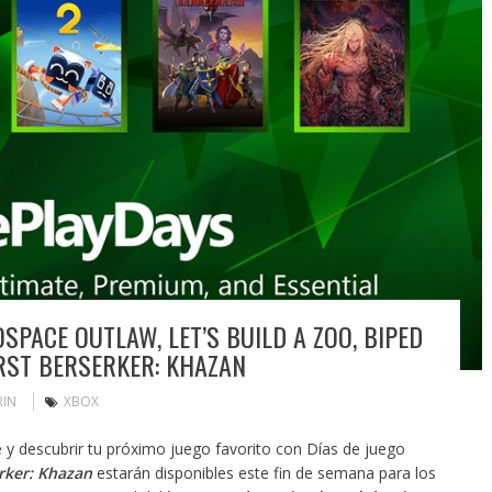
SPACE OUTLAW, LET’S BUILD A ZOO, BIPED
RST BERSERKER: KHAZAN
RIN
XBOX
 y descubrir tu próximo juego favorito con Días de juego
erker: Khazan
estarán disponibles este fin de semana para los