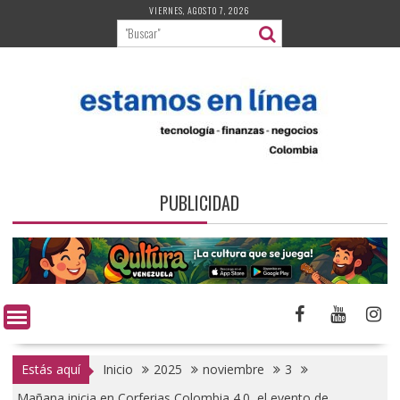
Saltar
VIERNES, AGOSTO 7, 2026
al
contenido
PUBLICIDAD
Estás aquí
Inicio
2025
noviembre
3
Mañana inicia en Corferias Colombia 4.0, el evento de