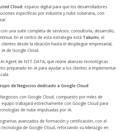
uted Cloud:
espacio digital para que los desarrolladores
uciones específicas por industria y nube soberana, con
sar.
n una suite completa de servicios: consultoría, desarrollo,
tinua. En el centro de esta estrategia está
Takumi
, el
lientes desde la ideación hasta el despliegue empresarial,
 IA de Google Cloud.
t AI Agent de NTT DATA, que reúne alianzas tecnológicas
ento preparado en IA para ayudar a los clientes a implementar
cala.
Grupo de Negocios dedicado a Google Cloud
Negocios con Google Cloud, compuesto por miles de
te equipo trabajará estrechamente con Google Cloud para
tecnologías de nube impulsadas por IA.
gramas avanzados de formación y certificación, con el
en tecnología de Google Cloud, reforzando su liderazgo en