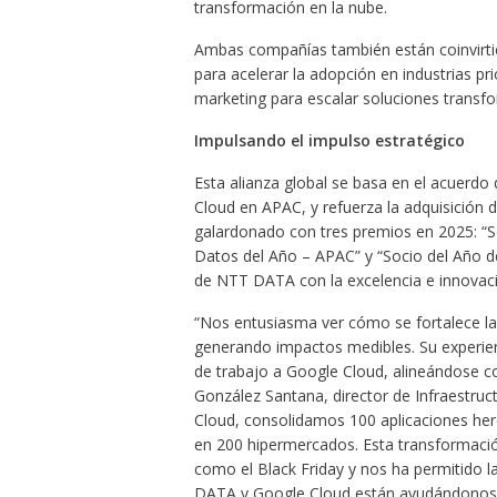
transformación en la nube.
Ambas compañías también están coinvirti
para acelerar la adopción en industrias pri
marketing para escalar soluciones transf
Impulsando el impulso estratégico
Esta alianza global se basa en el acuerd
Cloud en APAC, y refuerza la adquisición 
galardonado con tres premios en 2025: “S
Datos del Año – APAC” y “Socio del Año d
de NTT DATA con la excelencia e innovaci
“Nos entusiasma ver cómo se fortalece la
generando impactos medibles. Su experie
de trabajo a Google Cloud, alineándose co
González Santana, director de Infraestruc
Cloud, consolidamos 100 aplicaciones h
en 200 hipermercados. Esta transformaci
como el Black Friday y nos ha permitido l
DATA y Google Cloud están ayudándonos a