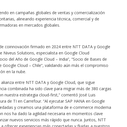
endo en campañas globales de ventas y comercialización
oritarias, alineando experiencia técnica, comercial y de
ormadoras en mercados globales.
o de coinnovación firmado en 2024 entre NTT DATA y Google
de Niveus Solutions, especialista en Google Cloud
ocio del Año de Google Cloud – India”, “Socio de Bases de
e Google Cloud – Chile”, validando aún más el compromiso
ón en la nube.
 alianza entre NTT DATA y Google Cloud, que sigue
ncia combinada ha sido clave para migrar más de 380 cargas
n nuestra estrategia cloud-first,” comentó José Luis
tura de TI en Carrefour. “Al ejecutar SAP HANA en Google
eredadas y creamos una plataforma de e-commerce moderna
ón nos ha dado la agilidad necesaria en momentos clave
anzar nuevos servicios más rápido que nunca. Juntos, NTT
 ofrecer experiencias más conectadas y fluidas a nuestros