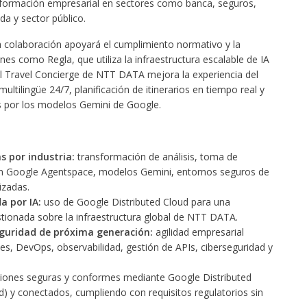
nsformación empresarial en sectores como banca, seguros,
ida y sector público.
ta colaboración apoyará el cumplimiento normativo y la
es como Regla, que utiliza la infraestructura escalable de IA
ual Travel Concierge de NTT DATA mejora la experiencia del
ltilingüe 24/7, planificación de itinerarios en tiempo real y
s por los modelos Gemini de Google.
s por industria:
transformación de análisis, toma de
 con Google Agentspace, modelos Gemini, entornos seguros de
izadas.
a por IA:
uso de Google Distributed Cloud para una
tionada sobre la infraestructura global de NTT DATA.
eguridad de próxima generación:
agilidad empresarial
, DevOps, observabilidad, gestión de APIs, ciberseguridad y
iones seguras y conformes mediante Google Distributed
d) y conectados, cumpliendo con requisitos regulatorios sin