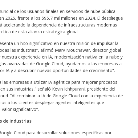
ndial de los usuarios finales en servicios de nube pública
en 2025, frente a los 595,7 mil millones en 2024. El despliegue
tá acelerando la dependencia de infraestructuras modernas
rítica de esta alianza estratégica global.
senta un hito significativo en nuestra misión de impulsar la
todas las industrias”, afirmó Marv Mouchawar, director global
nuestra experiencia en IA, modernización nativa en la nube y
ogías avanzadas de Google Cloud, ayudamos a las empresas a
r IA y a descubrir nuevas oportunidades de crecimiento”.
las empresas a utilizar IA agéntica para mejorar procesos
n sus industrias,” señaló Kevin Ichhpurani, presidente del
ud. “Al combinar la IA de Google Cloud con la experiencia de
 a los clientes desplegar agentes inteligentes que
alor significativo”.
s de industrias
ogle Cloud para desarrollar soluciones específicas por