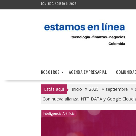
Saltar
DOMINGO, AGOSTO 9, 2026
al
contenido
NOSOTROS
AGENDA EMPRESARIAL
COMUNIDAD
Estás aquí
Inicio
2025
septiembre
Con nueva alianza, NTT DATA y Google Cloud ace
Inteligencia Artificial