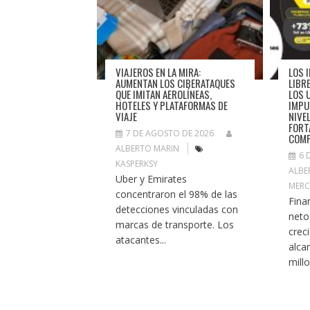
VIAJEROS EN LA MIRA:
LOS 
AUMENTAN LOS CIBERATAQUES
LIBR
QUE IMITAN AEROLÍNEAS,
LOS 
HOTELES Y PLATAFORMAS DE
IMPU
VIAJE
NIVE
FORT
7 DE AGOSTO DE 2026
COMP
ALBERTO MARIN
6 
KASPERKSY
ALBE
Uber y Emirates
MERC
concentraron el 98% de las
Fina
detecciones vinculadas con
neto
marcas de transporte. Los
crec
atacantes...
alca
millo