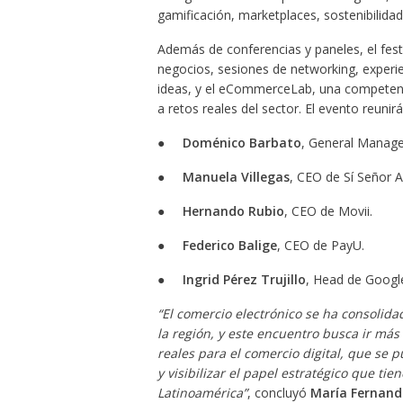
gamificación, marketplaces, sostenibilidad
Además de conferencias y paneles, el fest
negocios, sesiones de networking, experie
ideas, y el eCommerceLab, una competenc
a retos reales del sector. El evento reunir
●
Doménico Barbato
, General Manag
●
Manuela Villegas
, CEO de Sí Señor 
●
Hernando Rubio
, CEO de Movii.
●
Federico Balige
, CEO de PayU.
●
Ingrid Pérez Trujillo
, Head de Googl
“El comercio electrónico se ha consolid
la región, y este encuentro busca ir má
reales para el comercio digital, que se 
y visibilizar el papel estratégico que tie
Latinoamérica”
, concluyó
María Fernand