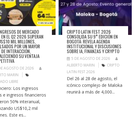
INGRESOS DE MERCADO
CRIPTO LATIN FEST 2026
E EN EL Q2 2026 SUPERAN
CONSOLIDA SU 9° EDICIÓN EN
US$10 MIL MILLONES,
BOGOTÁ: REVELA AGENDA
LSADOS POR UN MAYOR
INSTITUCIONAL Y DISCUSIONES
L DE INTERACCIÓN,
SOBRE IA, FINANZAS Y CRYPTO
ALECIENDO SU VENTAJA
5 DE AGOSTO DE 2026
ETITIVA
ALBERTO MARIN
CRIPTO
DE AGOSTO DE 2026
LATIN FEST 2026
RTO MARIN
Del 26 al 28 de agosto, el
ADO LIBRE
icónico complejo de Maloka
nciero: Los ingresos
reunirá a más de 4,000...
s e ingresos financieros
ieron 50% interanual,
nzando US$10,2 mil
nes. Este es...