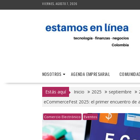
Saltar
VIERNES, AGOSTO 7, 2026
al
contenido
NOSOTROS
AGENDA EMPRESARIAL
COMUNIDAD
Estás aquí
Inicio
2025
septiembre
eCommerceFest 2025: el primer encuentro de ap
Comercio Electrónico
Eventos