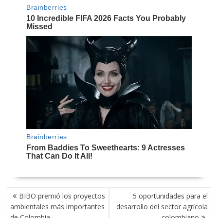
NAVEGACIÓN
BIBO premió los proyectos
5 oportunidades para el
DE
ambientales más importantes
desarrollo del sector agrícola
ENTRADAS
de Colombia
colombiano