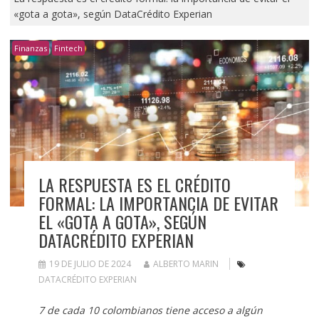
«gota a gota», según DataCrédito Experian
Finanzas
Fintech
LA RESPUESTA ES EL CRÉDITO
FORMAL: LA IMPORTANCIA DE EVITAR
EL «GOTA A GOTA», SEGÚN
DATACRÉDITO EXPERIAN
19 DE JULIO DE 2024
ALBERTO MARIN
DATACRÉDITO EXPERIAN
7 de cada 10 colombianos tiene acceso a algún