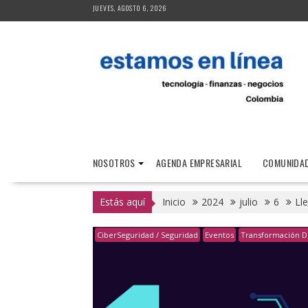
Saltar
JUEVES, AGOSTO 6, 2026
al
contenido
NOSOTROS
AGENDA EMPRESARIAL
COMUNIDAD
Estás aquí
Inicio
2024
julio
6
Ll
CiberSeguridad / Seguridad
Eventos
Transformación Di