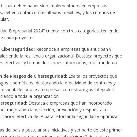
articipar deben haber sido implementados en empresas
 deben contar con resultados medibles, y los criterios de
ular.
idad Empresarial 2024” cuenta con tres categorías, teniendo
de cada proyecto:
 Ciberseguridad:
Reconoce a empresas que anticipan y
leciendo la resiliencia organizacional. Destaca proyectos que
es efectivos y toman decisiones informadas, mostrando un
n de Riesgos de Ciberseguridad:
Exalta los proyectos que
os cibernéticos, destacando la efectividad de controles y
resarial. Reconoce a empresas con estrategias integrales
ciando a toda la organización.
iberseguridad:
Destaca a empresas que han incorporado
ridad, mejorando la detección, prevención y respuesta a
icación efectiva de IA para reforzar la seguridad y optimizar
 del país a postular sus iniciativas y ser parte de este primer
e cierre de las postulaciones es el próximo 2 de agosto.