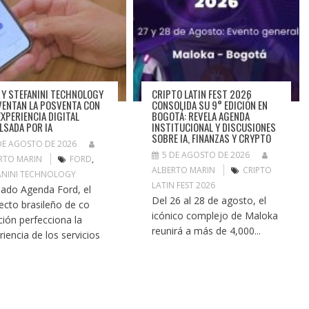
 Y STEFANINI TECHNOLOGY
CRIPTO LATIN FEST 2026
VENTAN LA POSVENTA CON
CONSOLIDA SU 9° EDICIÓN EN
EXPERIENCIA DIGITAL
BOGOTÁ: REVELA AGENDA
LSADA POR IA
INSTITUCIONAL Y DISCUSIONES
SOBRE IA, FINANZAS Y CRYPTO
DE AGOSTO DE 2026
5 DE AGOSTO DE 2026
RTO MARIN
FORD
,
ALBERTO MARIN
CRIPTO
ANINI TECHNOLOGY
LATIN FEST 2026
ado Agenda Ford, el
Del 26 al 28 de agosto, el
ecto brasileño de co
icónico complejo de Maloka
ción perfecciona la
reunirá a más de 4,000...
riencia de los servicios