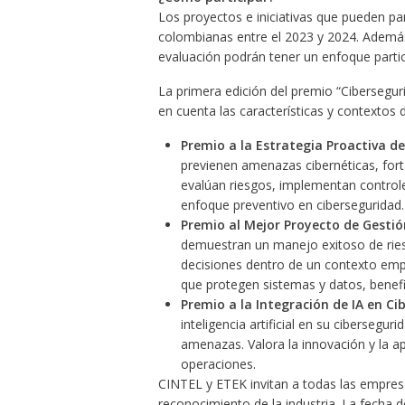
Los proyectos e iniciativas que pueden p
colombianas entre el 2023 y 2024. Además,
evaluación podrán tener un enfoque partic
La primera edición del premio “Cibersegur
en cuenta las características y contextos 
Premio a la Estrategia Proactiva de
previenen amenazas cibernéticas, forta
evalúan riesgos, implementan control
enfoque preventivo en ciberseguridad.
Premio al Mejor Proyecto de Gestió
demuestran un manejo exitoso de riesg
decisiones dentro de un contexto emp
que protegen sistemas y datos, benefi
Premio a la Integración de IA en C
inteligencia artificial en su cibersegu
amenazas. Valora la innovación y la apl
operaciones.
CINTEL y ETEK invitan a todas las empresas
reconocimiento de la industria. La fecha d