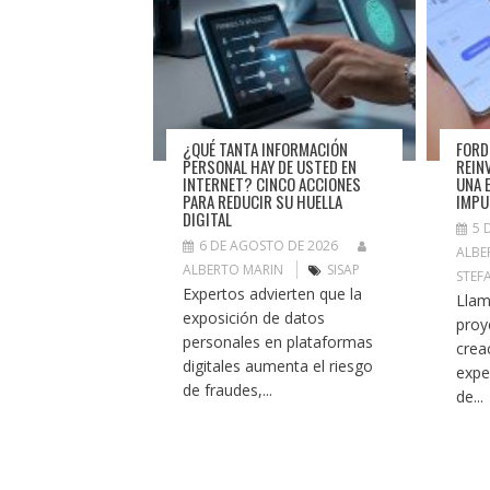
¿QUÉ TANTA INFORMACIÓN
FORD
PERSONAL HAY DE USTED EN
REIN
INTERNET? CINCO ACCIONES
UNA 
PARA REDUCIR SU HUELLA
IMPU
DIGITAL
5 
6 DE AGOSTO DE 2026
ALBE
ALBERTO MARIN
SISAP
STEF
Expertos advierten que la
Llam
exposición de datos
proy
personales en plataformas
crea
digitales aumenta el riesgo
expe
de fraudes,...
de...