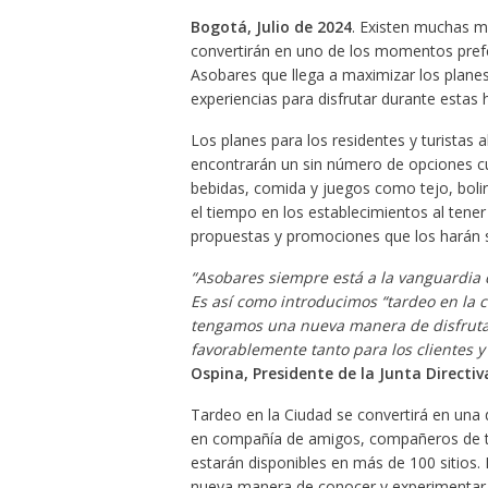
Bogotá, Julio de 2024
. Existen muchas ma
convertirán en uno de los momentos pref
Asobares que llega a maximizar los plane
experiencias para disfrutar durante estas 
Los planes para los residentes y turistas
encontrarán un sin número de opciones cu
bebidas, comida y juegos como tejo, bolir
el tiempo en los establecimientos al tene
propuestas y promociones que los harán 
“Asobares siempre está a la vanguardia d
Es así como introducimos “tardeo en la 
tengamos una nueva manera de disfrutar
favorablemente tanto para los clientes y
Ospina, Presidente de la Junta Directi
Tardeo en la Ciudad se convertirá en una d
en compañía de amigos, compañeros de tr
estarán disponibles en más de 100 sitios.
nueva manera de conocer y experimentar l