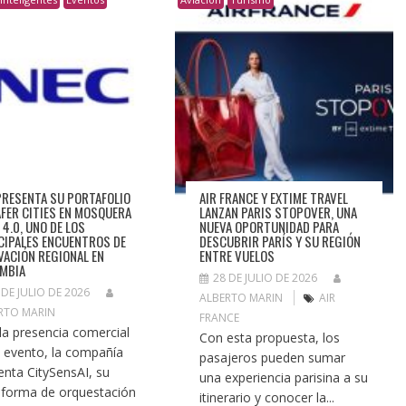
PRESENTA SU PORTAFOLIO
AIR FRANCE Y EXTIME TRAVEL
AFER CITIES EN MOSQUERA
LANZAN PARIS STOPOVER, UNA
 4.0, UNO DE LOS
NUEVA OPORTUNIDAD PARA
CIPALES ENCUENTROS DE
DESCUBRIR PARÍS Y SU REGIÓN
VACIÓN REGIONAL EN
ENTRE VUELOS
MBIA
28 DE JULIO DE 2026
 DE JULIO DE 2026
ALBERTO MARIN
AIR
RTO MARIN
FRANCE
la presencia comercial
Con esta propuesta, los
l evento, la compañía
pasajeros pueden sumar
enta CitySensAI, su
una experiencia parisina a su
aforma de orquestación
itinerario y conocer la...