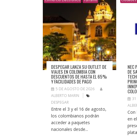
DESPEGAR LANZA SU OUTLET DE
NEC 
VIAJES EN COLOMBIA CON
DE S
DESCUENTOS DE HASTA EL 65%
TECH
Y FACILIDADES DE PAGO
PRIN
INNO
5 DE AGOSTO DE 2026
COLO
ALBERTO MARIN
31
DESPEGAR
ALBE
Entre el 3 y el 16 de agosto,
Con 
los colombianos podrán
en e
acceder a paquetes
pres
nacionales desde...
plat