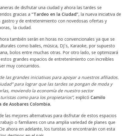
neras de disfrutar una ciudad y ahora las tardes se
eridos gracias a
“Tardeo en la Ciudad”
, la nueva iniciativa de
s gastro y de entretenimiento con novedosas ofertas y
horas, la ciudad.
 ahora también serán en horas no convencionales ya que se
lturales como bailes, música, DJ´s, Karaoke, por supuesto
ana, bolos entre muchas otras. Por otro lado, se optimizará
r estos grandes espacios de entretenimiento con increíbles
ser muy concurridos.
e las grandes iniciativas para apoyar a nuestros afiliados.
ciudad” para lograr que las tardes se pongan de moda y
las, moviendo la economía de nuestro sector
 turistas como para los propietarios”
, explicó
Camilo
va de Asobares Colombia.
e las mejores alternativas para disfrutar de estos espacios
abajo o familiares con una amplia variedad de planes que
 De ahora en adelante, los turistas se encontrarán con esta
os destinos en el país.