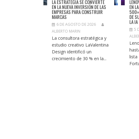
LA ESTRATEGIA SE CONVIERTE
LENO
EN LA NUEVA INVERSIÓN DE LAS
EN L
EMPRESAS PARA CONSTRUIR
500»
MARCAS
DE S
LA IA
6 DE AGOSTO DE 2026
5 
ALBERTO MARIN
ALBE
La consultora estratégica y
Leno
estudio creativo LaValentina
hast
Design identificó un
list
crecimiento de 30 % en la...
Fortu