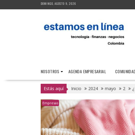
Saltar
DOMINGO, AGOSTO 9, 2026
al
contenido
NOSOTROS
AGENDA EMPRESARIAL
COMUNIDAD
Estás aquí
Inicio
2024
mayo
2
¿
Empresas