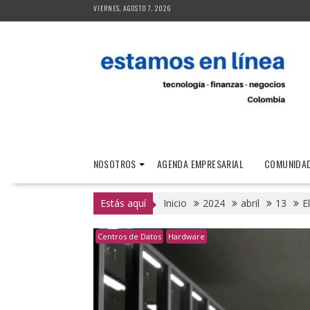
Saltar
VIERNES, AGOSTO 7, 2026
al
contenido
NOSOTROS
AGENDA EMPRESARIAL
COMUNIDAD
Estás aquí
Inicio
2024
abril
13
E
Centros de Datos
Hardware