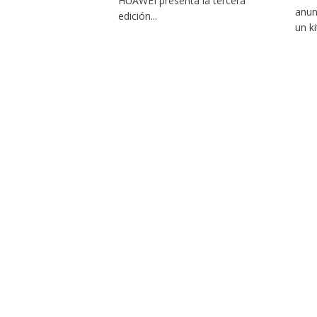
HUAWEI presenta la tercera
anun
edición...
un kit