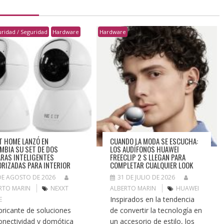
ridad / Seguridad
Hardware
Hardware
T HOME LANZÓ EN
CUANDO LA MODA SE ESCUCHA:
MBIA SU SET DE DOS
LOS AUDÍFONOS HUAWEI
RAS INTELIGENTES
FREECLIP 2 S LLEGAN PARA
RIZADAS PARA INTERIOR
COMPLETAR CUALQUIER LOOK
DE AGOSTO DE 2026
31 DE JULIO DE 2026
RTO MARIN
NEXXT
ALBERTO MARIN
HUAWEI
Inspirados en la tendencia
E
abricante de soluciones
de convertir la tecnología en
onectividad y domótica
un accesorio de estilo, los