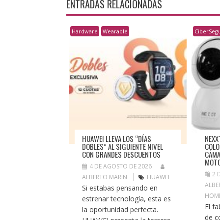
ENTRADAS RELACIONADAS
Hardware
Wearable
CiberSegu
HUAWEI LLEVA LOS “DÍAS
NEXX
DOBLES” AL SIGUIENTE NIVEL
COLO
CON GRANDES DESCUENTOS
CÁMA
MOTO
4 DE AGOSTO DE 2026
2 
ALBERTO MARIN
HUAWEI
ALBE
Si estabas pensando en
HOM
estrenar tecnología, esta es
El f
la oportunidad perfecta.
de c