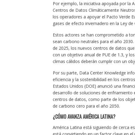
Por ejemplo, la iniciativa apoyada por la
Centros de Datos Climáticamente Neutros
los operadores a apoyar el Pacto Verde E
gases de efecto invernadero en la Ley de
Estos actores se han comprometido a tom
sean carbono neutrales para el año 2030. U
de 2025, los nuevos centros de datos que
con un objetivo anual de PUE de 1.3, y l
climas cálidos deberán cumplir con un obj
Por su parte, Data Center Knowledge inf
eficiencia y la sostenibilidad en los cent
Estados Unidos (DOE) anunció una financi
desarrollo de soluciones de enfriamiento 
centros de datos, como parte de los objet
de carbono cero para el año 2050.
¿CÓMO AVANZA AMÉRICA LATINA?
América Latina está siguiendo de cerca es
está convirtiendo en un factor clave en el