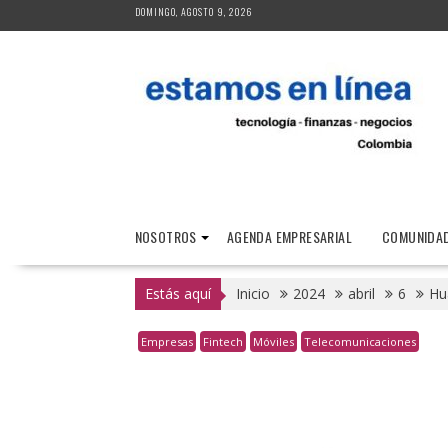
Saltar
DOMINGO, AGOSTO 9, 2026
al
contenido
NOSOTROS
AGENDA EMPRESARIAL
COMUNIDAD
Estás aquí
Inicio
2024
abril
6
Hu
Empresas
Fintech
Móviles
Telecomunicaciones