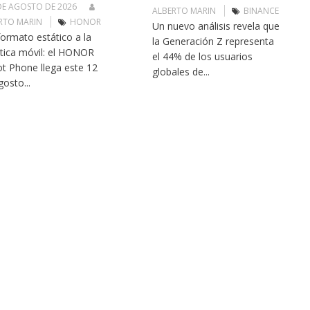
DE AGOSTO DE 2026
ALBERTO MARIN
BINANCE
RTO MARIN
HONOR
Un nuevo análisis revela que
formato estático a la
la Generación Z representa
tica móvil: el HONOR
el 44% de los usuarios
t Phone llega este 12
globales de...
gosto...