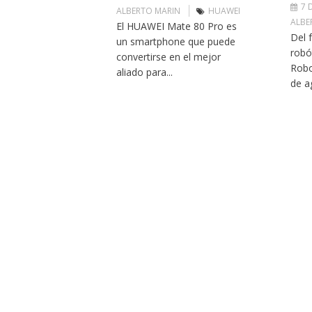
7 
ALBERTO MARIN
HUAWEI
ALBE
El HUAWEI Mate 80 Pro es
Del 
un smartphone que puede
robó
convertirse en el mejor
Robo
aliado para...
de a