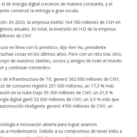
 de energía digital crecieron de manera constante, y el
gente comenzó la entrega a gran escala.
ción. En 2023, la empresa invirtió 164 700 millones de CNY en
gresos anuales. En total, la inversión en I+D de la empresa
billones de CNY.
uvo en línea con lo previsto», dijo Ken Hu, presidente
chas cosas en los últimos años. Pero con un reto tras otro,
apoyo de nuestros clientes, socios y amigos de todo el mundo
ir y continuar creciendo».
o de infraestructura de TIC generó 362 000 millones de CNY,
ocio de consumo registró 251 500 millones, un 17,3 % más
ación en la nube trajo 55 300 millones de CNY, un 21,9 %
ergía digital ganó 52 600 millones de CNY, un 3,5 % más que
e automoción inteligente generó 4700 millones de CNY, un
cnología e innovación abierta para lograr avances
rias a modernizarse. Debido a su compromiso de tener éxito a