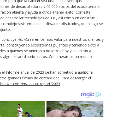
 duro para que la calidad sea una de sus ventajas
illones de desarrolladores y 46 000 socios del ecosistema en
ación abierta y ayuda a otros a tener éxito. Con este
n desarrollar tecnologías de TIC, así como en construir
complejo y sistemas de software sofisticados, que luego se
njunto.
 concluye Hu. «Crearemos más valor para nuestros clientes y
rta, construyendo ecosistemas pujantes y teniendo éxito a
rles a quienes se unieron a nosotros hoy y se unirán a
os algo extraordinario juntos. Construyamos un mundo
n el Informe anual de 2023 se han sometido a auditoría
tro grandes firmas de contabilidad. Para descargar el
.huawei.com/en/annual-report/2023
.