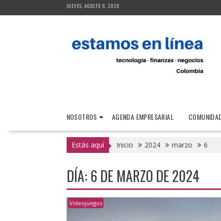
Saltar
JUEVES, AGOSTO 6, 2026
al
contenido
NOSOTROS
AGENDA EMPRESARIAL
COMUNIDAD
Estás aquí
Inicio
2024
marzo
6
DÍA:
6 DE MARZO DE 2024
Videojuegos