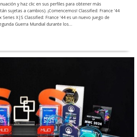
inuación y haz clic en sus perfiles para obtener más
tán sujetas a cambios). ¡Comencemos! Classified: France ’44
Series X|S Classified: France ’44 es un nuevo juego de
Segunda Guerra Mundial durante los…