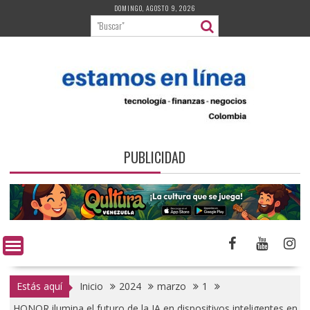
Saltar
DOMINGO, AGOSTO 9, 2026
al
contenido
PUBLICIDAD
Estás aquí
Inicio
2024
marzo
1
HONOR ilumina el futuro de la IA en dispositivos inteligentes en