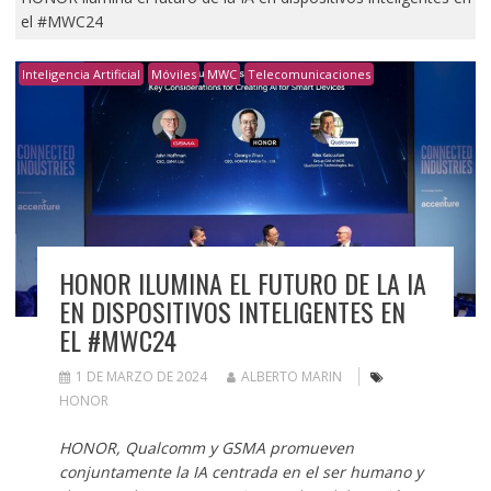
el #MWC24
Inteligencia Artificial
Móviles
MWC
Telecomunicaciones
HONOR ILUMINA EL FUTURO DE LA IA
EN DISPOSITIVOS INTELIGENTES EN
EL #MWC24
1 DE MARZO DE 2024
ALBERTO MARIN
HONOR
HONOR, Qualcomm y GSMA promueven
conjuntamente la IA centrada en el ser humano y