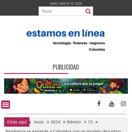
Saltar
LUNES, AGOSTO 10, 2026
al
contenido
PUBLICIDAD
Estás aquí
Inicio
2024
febrero
13
Regalariza se expande a Colombia con un modelo disruptivo