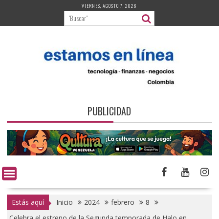
Saltar
VIERNES, AGOSTO 7, 2026
al
contenido
PUBLICIDAD
Estás aquí
Inicio
2024
febrero
8
Celebra el estreno de la Segunda temporada de Halo en