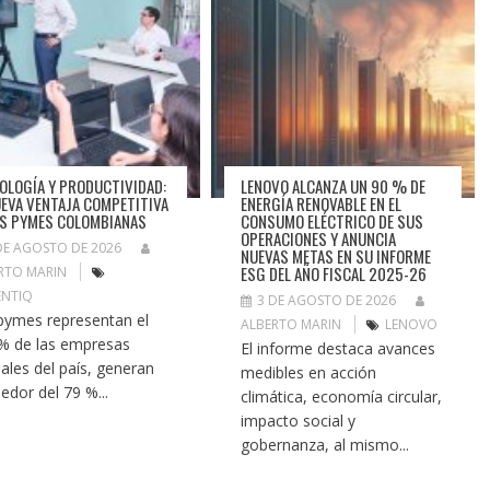
OLOGÍA Y PRODUCTIVIDAD:
LENOVO ALCANZA UN 90 % DE
UEVA VENTAJA COMPETITIVA
ENERGÍA RENOVABLE EN EL
AS PYMES COLOMBIANAS
CONSUMO ELÉCTRICO DE SUS
OPERACIONES Y ANUNCIA
DE AGOSTO DE 2026
NUEVAS METAS EN SU INFORME
ESG DEL AÑO FISCAL 2025-26
RTO MARIN
NTIQ
3 DE AGOSTO DE 2026
pymes representan el
ALBERTO MARIN
LENOVO
% de las empresas
El informe destaca avances
ales del país, generan
medibles en acción
dedor del 79 %...
climática, economía circular,
impacto social y
gobernanza, al mismo...