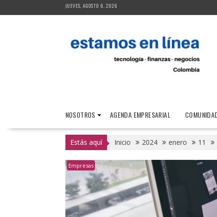
Saltar
JUEVES, AGOSTO 6, 2026
al
contenido
NOSOTROS
AGENDA EMPRESARIAL
COMUNIDAD
Estás aquí
Inicio
2024
enero
11
Empresas