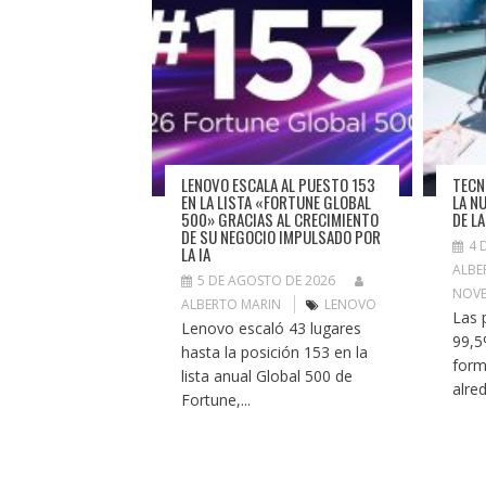
LENOVO ESCALA AL PUESTO 153
TECN
EN LA LISTA «FORTUNE GLOBAL
LA N
500» GRACIAS AL CRECIMIENTO
DE L
DE SU NEGOCIO IMPULSADO POR
4 
LA IA
ALBE
5 DE AGOSTO DE 2026
NOVE
ALBERTO MARIN
LENOVO
Las 
Lenovo escaló 43 lugares
99,5
hasta la posición 153 en la
form
lista anual Global 500 de
alre
Fortune,...