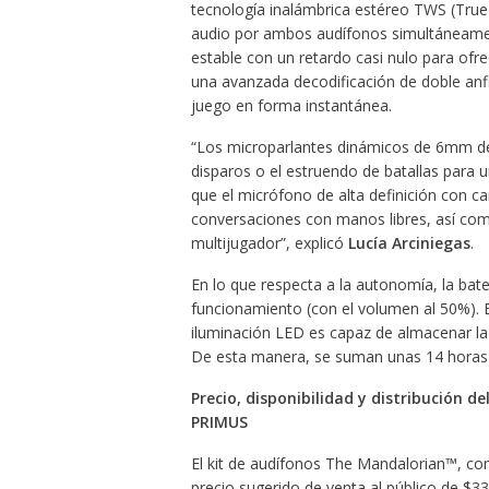
tecnología inalámbrica estéreo TWS (True 
audio por ambos audífonos simultáneamen
estable con un retardo casi nulo para ofre
una avanzada decodificación de doble anfi
juego en forma instantánea.
“Los microparlantes dinámicos de 6mm de 
disparos o el estruendo de batallas para u
que el micrófono de alta definición con c
conversaciones con manos libres, así com
multijugador”, explicó
Lucía Arciniegas
.
En lo que respecta a la autonomía, la ba
funcionamiento (con el volumen al 50%). En
iluminación LED es capaz de almacenar la 
De esta manera, se suman unas 14 horas 
Precio, disponibilidad y distribución 
PRIMUS
El kit de audífonos The Mandalorian™, c
precio sugerido de venta al público de $