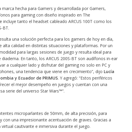
a marca hecha para Gamers y desarrollada por Gamers,
ífonos para gaming con diseño inspirado en The
ue incluye tanto el headset cableado ARCUS 100T como los
S-BT.
sulta una solución perfecta para los gamers de hoy en día,
alta calidad en distintas situaciones y plataformas. Por un
odidad para largas sesiones de juego y resulta ideal para
de diadema. En tanto, los ARCUS 200S-BT son audífonos in-ear
var a cualquier lado y disfrutar del gaming no solo en PC y
phones, una tendencia que viene en crecimiento”, dijo
Lucía
olombia y Ecuador de PRIMUS
. Y agregó: “Estos periféricos
frecer el mejor desempeño en juegos y cuentan con una
sa serie del universo Star Wars™”.
tentes microparlantes de 50mm, de alta precisión, para
o y con una impresionante acentuación de graves. Gracias a
virtual cautivante e inmersiva durante el juego.