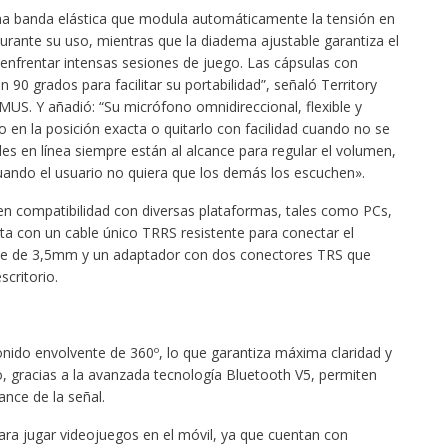
na banda elástica que modula automáticamente la tensión en
 durante su uso, mientras que la diadema ajustable garantiza el
nfrentar intensas sesiones de juego. Las cápsulas con
 90 grados para facilitar su portabilidad”, señaló Territory
S. Y añadió: “Su micrófono omnidireccional, flexible y
 en la posición exacta o quitarlo con facilidad cuando no se
oles en línea siempre están al alcance para regular el volumen,
ando el usuario no quiera que los demás los escuchen».
compatibilidad con diversas plataformas, tales como PCs,
a con un cable único TRRS resistente para conectar el
ible de 3,5mm y un adaptador con dos conectores TRS que
scritorio.
ido envolvente de 360º, lo que garantiza máxima claridad y
, gracias a la avanzada tecnología Bluetooth V5, permiten
nce de la señal.
ra jugar videojuegos en el móvil, ya que cuentan con