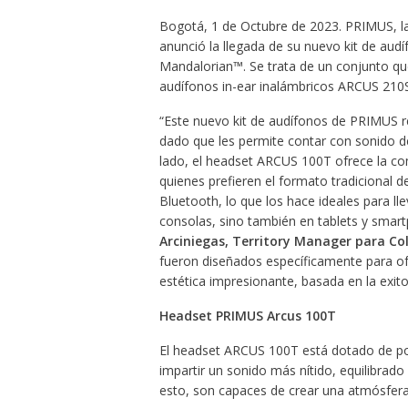
Bogotá, 1 de Octubre de 2023. PRIMUS, l
anunció la llegada de su nuevo kit de aud
Mandalorian™. Se trata de un conjunto q
audífonos in-ear inalámbricos ARCUS 210
“Este nuevo kit de audífonos de PRIMUS re
dado que les permite contar con sonido de 
lado, el headset ARCUS 100T ofrece la com
quienes prefieren el formato tradicional 
Bluetooth, lo que los hace ideales para lle
consolas, sino también en tablets y smart
Arciniegas, Territory Manager para C
fueron diseñados específicamente para o
estética impresionante, basada en la exito
Headset PRIMUS Arcus 100T
El headset ARCUS 100T está dotado de po
impartir un sonido más nítido, equilibrad
esto, son capaces de crear una atmósfera 