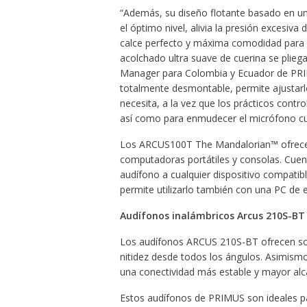
“Además, su diseño flotante basado en u
el óptimo nivel, alivia la presión excesiva
calce perfecto y máxima comodidad para e
acolchado ultra suave de cuerina se pliegan
Manager para Colombia y Ecuador de PRIMU
totalmente desmontable, permite ajustarlo
necesita, a la vez que los prácticos contr
así como para enmudecer el micrófono cu
Los ARCUS100T The Mandalorian™ ofrecen 
computadoras portátiles y consolas. Cuent
audífono a cualquier dispositivo compat
permite utilizarlo también con una PC de e
Audífonos inalámbricos Arcus 210S-BT
Los audífonos ARCUS 210S-BT ofrecen son
nitidez desde todos los ángulos. Asimismo
una conectividad más estable y mayor alca
Estos audífonos de PRIMUS son ideales pa