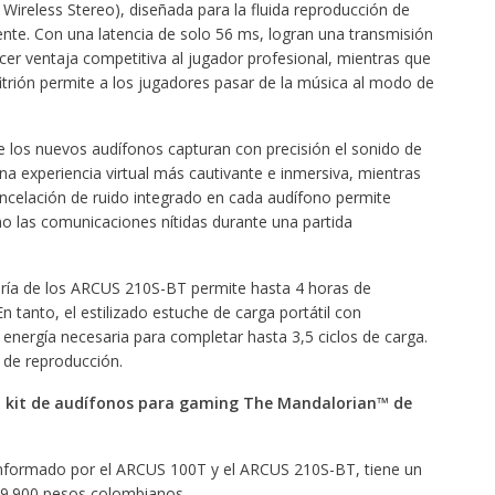
Wireless Stereo), diseñada para la fluida reproducción de
te. Con una latencia de solo 56 ms, logran una transmisión
cer ventaja competitiva al jugador profesional, mientras que
trión permite a los jugadores pasar de la música al modo de
los nuevos audífonos capturan con precisión el sonido de
na experiencia virtual más cautivante e inmersiva, mientras
ancelación de ruido integrado en cada audífono permite
o las comunicaciones nítidas durante una partida
tería de los ARCUS 210S-BT permite hasta 4 horas de
 tanto, el estilizado estuche de carga portátil con
energía necesaria para completar hasta 3,5 ciclos de carga.
de reproducción.
del kit de audífonos para gaming The Mandalorian™ de
onformado por el ARCUS 100T y el ARCUS 210S-BT, tiene un
339.900 pesos colombianos.