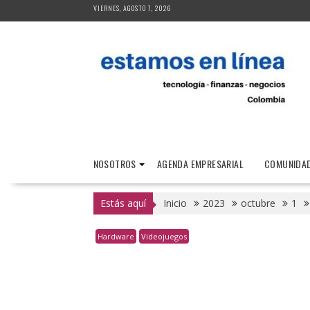
Saltar
VIERNES, AGOSTO 7, 2026
al
contenido
NOSOTROS
AGENDA EMPRESARIAL
COMUNIDAD
Estás aquí
Inicio
2023
octubre
1
Hardware
Videojuegos