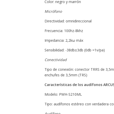
Color: negro y marrón
Micrófono
Directividad: omnidireccional
Frecuencia: 100hz-8khz
Impedancia: 2,2kω máx
Sensibilidad: -38db±3db (0db =1v/pa)
Conectividad
Tipo de conexión: conector TRRS de 3,5m
enchufes de 3,5mm (TRS)
Características de los audífonos ARC
Modelo: PWH-S210ML
Tipo: audífonos estéreo con verdadera con
Audífono