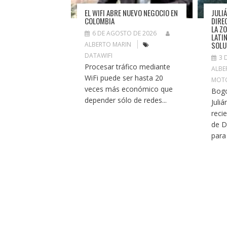
EL WIFI ABRE NUEVO NEGOCIO EN
JULI
COLOMBIA
DIRE
LA Z
6 DE AGOSTO DE 2026
LATI
SOLU
ALBERTO MARIN
DATAWIFI
3 
Procesar tráfico mediante
ALBE
WiFi puede ser hasta 20
MOTO
veces más económico que
Bogo
depender sólo de redes...
Juli
reci
de D
para 