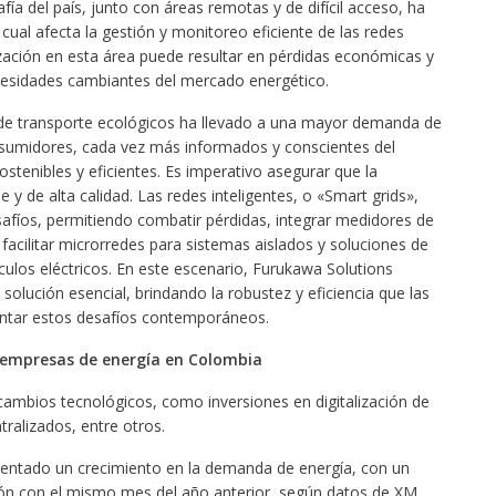
ía del país, junto con áreas remotas y de difícil acceso, ha
 cual afecta la gestión y monitoreo eficiente de las redes
nización en esta área puede resultar en pérdidas económicas y
ecesidades cambiantes del mercado energético.
 de transporte ecológicos ha llevado a una mayor demanda de
onsumidores, cada vez más informados y conscientes del
tenibles y eficientes. Es imperativo asegurar que la
e y de alta calidad. Las redes inteligentes, o «Smart grids»,
fíos, permitiendo combatir pérdidas, integrar medidores de
facilitar microrredes para sistemas aislados y soluciones de
ulos eléctricos. En este escenario, Furukawa Solutions
solución esencial, brindando la robustez y eficiencia que las
entar estos desafíos contemporáneos.
s empresas de energía en Colombia
 cambios tecnológicos, como inversiones en digitalización de
tralizados, entre otros.
mentado un crecimiento en la demanda de energía, con un
ón con el mismo mes del año anterior, según datos de
XM
.