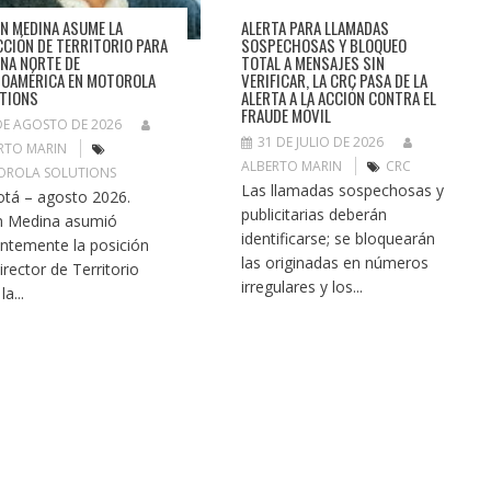
ÁN MEDINA ASUME LA
ALERTA PARA LLAMADAS
CCIÓN DE TERRITORIO PARA
SOSPECHOSAS Y BLOQUEO
ONA NORTE DE
TOTAL A MENSAJES SIN
NOAMÉRICA EN MOTOROLA
VERIFICAR, LA CRC PASA DE LA
TIONS
ALERTA A LA ACCIÓN CONTRA EL
FRAUDE MÓVIL
DE AGOSTO DE 2026
31 DE JULIO DE 2026
RTO MARIN
ALBERTO MARIN
CRC
ROLA SOLUTIONS
Las llamadas sospechosas y
tá – agosto 2026.
publicitarias deberán
án Medina asumió
identificarse; se bloquearán
entemente la posición
las originadas en números
irector de Territorio
irregulares y los...
la...