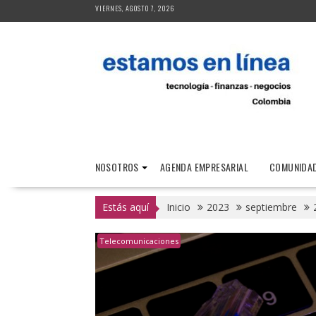
Saltar
VIERNES, AGOSTO 7, 2026
al
contenido
NOSOTROS
AGENDA EMPRESARIAL
COMUNIDAD
Estás aquí
Inicio
2023
septiembre
Telecomunicaciones