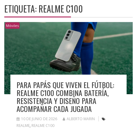
ETIQUETA:
REALME C100
Móviles
PARA PAPÁS QUE VIVEN EL FÚTBOL:
REALME C100 COMBINA BATERÍA,
RESISTENCIA Y DISEÑO PARA
ACOMPAÑAR CADA JUGADA
10 DE JUNIO DE 2026
ALBERTO MARIN
REALME
,
REALME C100