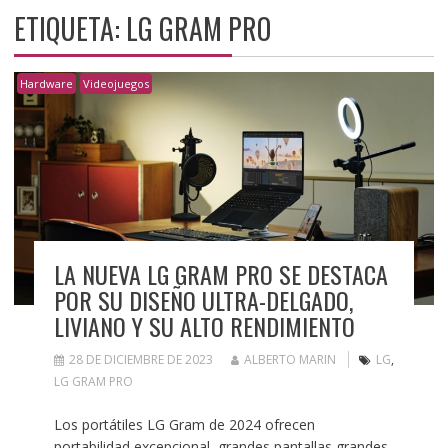
ETIQUETA:
LG GRAM PRO
Hardware
Videojuegos
LA NUEVA LG GRAM PRO SE DESTACA
POR SU DISEÑO ULTRA-DELGADO,
LIVIANO Y SU ALTO RENDIMIENTO
28 DE DICIEMBRE DE 2023
ALBERTO MARIN
LG
,
LG GRAM PRO
Los portátiles LG Gram de 2024 ofrecen
portabilidad excepcional, grandes pantallas grandes,