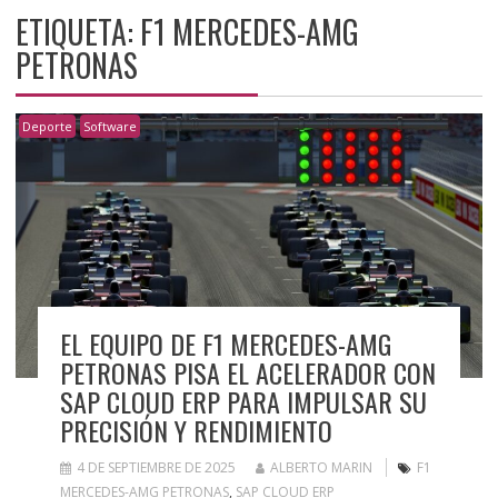
ETIQUETA:
F1 MERCEDES-AMG
PETRONAS
Deporte
Software
EL EQUIPO DE F1 MERCEDES-AMG
PETRONAS PISA EL ACELERADOR CON
SAP CLOUD ERP PARA IMPULSAR SU
PRECISIÓN Y RENDIMIENTO
4 DE SEPTIEMBRE DE 2025
ALBERTO MARIN
F1
MERCEDES-AMG PETRONAS
,
SAP CLOUD ERP