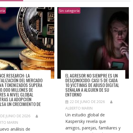
oría
Sin categoría
NCE RESEARCH: LA
EL AGRESOR NO SIEMPRE ES UN
TALIZACIÓN DEL MERCADO
DESCONOCIDO: CASI 5 DE CADA
WA TOKENIZADOS SUPERA
10 VÍCTIMAS DE ABUSO DIGITAL
10.000 MILLONES DE
SEÑALAN A ALGUIEN DE SU
RES A NIVEL GLOBAL
ENTORNO
TRAS LA ADOPCIÓN
22 DE JUNIO DE 2026
LSA UN CRECIMIENTO DE
ALBERTO MARIN
Un estudio global de
 DE JUNIO DE 2026
Kaspersky revela que
RTO MARIN
amigos, parejas, familiares y
uevo análisis de