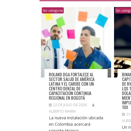
Sin categoría
Sin categ
ROLAND DGA FORTALECE AL
BINA
SECTOR SALUD DE AMÉRICA
CAPI
LATINA Y EL CARIBE CON UN
DE R
CENTRO DENTAL DE
LOS 
CAPACITACIÓN CONTINUA
DÓLA
REGIONAL EN BOGOTÁ
MIEN
IMPU
22 DE JULIO DE 2026
10X
ALBERTO MARIN
23
La nueva instalación ubicada
ALBE
en Colombia acercará
Un n
soporte técnico,