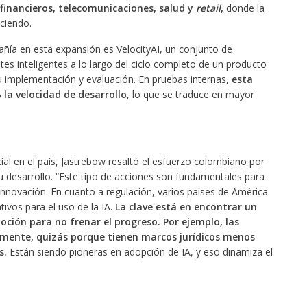
 financieros, telecomunicaciones, salud y
retail
,
donde la
ciendo.
ñía en esta expansión es VelocityAI, un conjunto de
es inteligentes a lo largo del ciclo completo de un producto
su implementación y evaluación. En pruebas internas,
esta
la velocidad de desarrollo
, lo que se traduce en mayor
cial en el país, Jastrebow resaltó el esfuerzo colombiano por
su desarrollo. “Este tipo de acciones son fundamentales para
 innovación. En cuanto a regulación, varios países de América
ivos para el uso de la IA.
La clave está en encontrar un
moción para no frenar el progreso. Por ejemplo, las
ente, quizás porque tienen marcos jurídicos menos
s.
Están siendo pioneras en adopción de IA, y eso dinamiza el