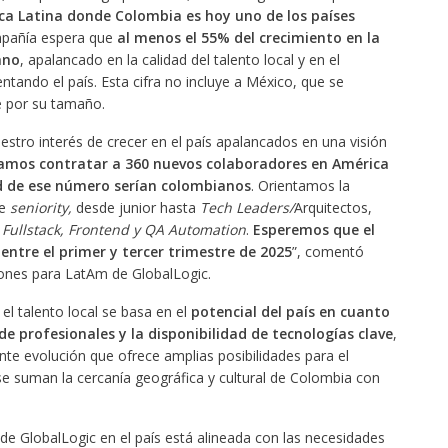
ca Latina
donde Colombia es hoy uno de los países
mpañía espera que
al menos el 55% del crecimiento en la
ano
, apalancado en la calidad del talento local y en el
ando el país. Esta cifra no incluye a México, que se
 por su tamaño.
tro interés de crecer en el país apalancados en una visión
amos contratar a 360 nuevos colaboradores en América
d de ese número serían colombianos
. Orientamos la
de
seniority,
desde junior hasta
Tech Leaders/
Arquitectos,
, Fullstack, Frontend y QA Automation
.
Esperemos que el
ntre el primer y tercer trimestre de 2025
”, comentó
ones para LatAm de GlobalLogic.
el talento local se basa en el
potencial del país en cuanto
e profesionales y la disponibilidad de tecnologías clave
,
nte evolución que ofrece amplias posibilidades para el
 se suman la cercanía geográfica y cultural de Colombia con
 de GlobalLogic en el país está alineada con las necesidades