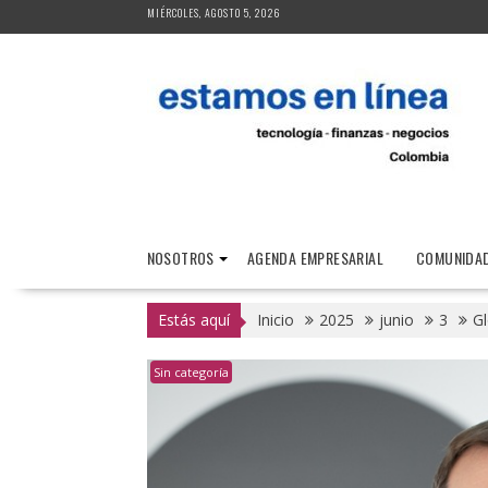
Saltar
MIÉRCOLES, AGOSTO 5, 2026
al
contenido
NOSOTROS
AGENDA EMPRESARIAL
COMUNIDAD
Estás aquí
Inicio
2025
junio
3
Gl
Sin categoría