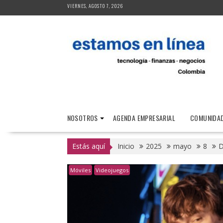
Saltar
VIERNES, AGOSTO 7, 2026
al
contenido
NOSOTROS
AGENDA EMPRESARIAL
COMUNIDAD
Estás aquí
Inicio
2025
mayo
8
D
Móviles
Videojuegos