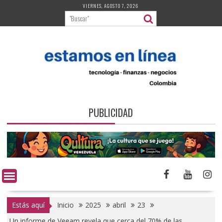
Saltar
VIERNES, AGOSTO 7, 2026
al
contenido
PUBLICIDAD
Estás aquí
Inicio
2025
abril
23
Un informe de Veeam revela que cerca del 70% de las