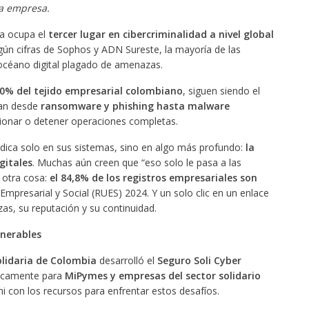
a empresa.
a ocupa el
tercer lugar en cibercriminalidad a nivel global
gún cifras de Sophos y ADN Sureste, la mayoría de las
céano digital plagado de amenazas.
0% del tejido empresarial colombiano
, siguen siendo el
san desde
ransomware y phishing hasta malware
ionar o detener operaciones completas.
adica solo en sus sistemas, sino en algo más profundo:
la
gitales
. Muchas aún creen que “eso solo le pasa a las
 otra cosa:
el 84,8% de los registros empresariales son
 Empresarial y Social (RUES) 2024. Y un solo clic en un enlace
as, su reputación y su continuidad.
lnerables
lidaria de Colombia
desarrolló el
Seguro Soli Cyber
ficamente para
MiPymes y empresas del sector solidario
i con los recursos para enfrentar estos desafíos.