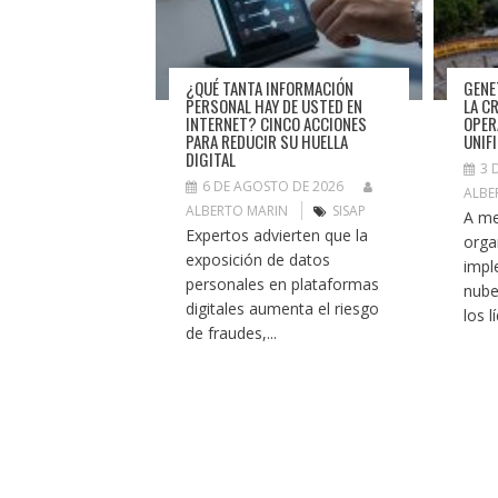
¿QUÉ TANTA INFORMACIÓN
GENE
PERSONAL HAY DE USTED EN
LA C
INTERNET? CINCO ACCIONES
OPER
PARA REDUCIR SU HUELLA
UNIF
DIGITAL
3 
6 DE AGOSTO DE 2026
ALBE
ALBERTO MARIN
SISAP
A me
Expertos advierten que la
orga
exposición de datos
impl
personales en plataformas
nube
digitales aumenta el riesgo
los l
de fraudes,...