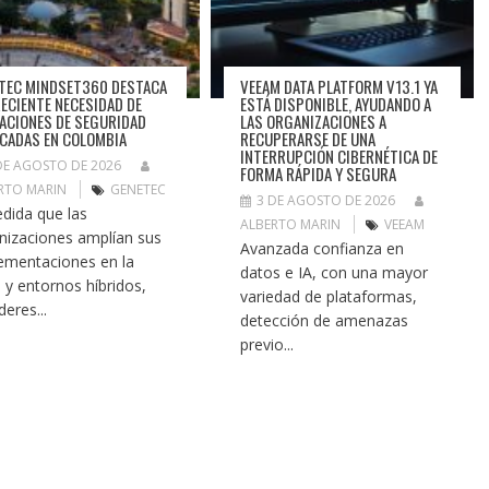
TEC MINDSET360 DESTACA
VEEAM DATA PLATFORM V13.1 YA
RECIENTE NECESIDAD DE
ESTÁ DISPONIBLE, AYUDANDO A
ACIONES DE SEGURIDAD
LAS ORGANIZACIONES A
ICADAS EN COLOMBIA
RECUPERARSE DE UNA
INTERRUPCIÓN CIBERNÉTICA DE
DE AGOSTO DE 2026
FORMA RÁPIDA Y SEGURA
RTO MARIN
GENETEC
3 DE AGOSTO DE 2026
dida que las
ALBERTO MARIN
VEEAM
nizaciones amplían sus
Avanzada confianza en
ementaciones en la
datos e IA, con una mayor
 y entornos híbridos,
variedad de plataformas,
íderes...
detección de amenazas
previo...