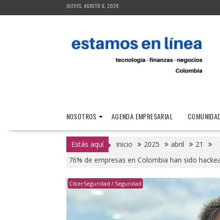
Saltar
JUEVES, AGOSTO 6, 2026
al
contenido
NOSOTROS
AGENDA EMPRESARIAL
COMUNIDAD
Estás aquí
Inicio
2025
abril
21
76% de empresas en Colombia han sido hackead
CiberSeguridad / Seguridad