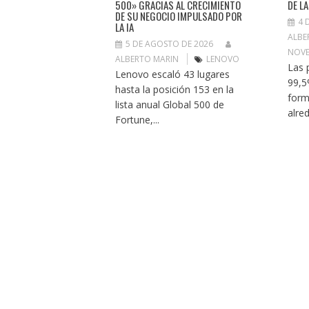
500» GRACIAS AL CRECIMIENTO
DE L
DE SU NEGOCIO IMPULSADO POR
4 
LA IA
ALBE
5 DE AGOSTO DE 2026
NOVE
ALBERTO MARIN
LENOVO
Las 
Lenovo escaló 43 lugares
99,5
hasta la posición 153 en la
form
lista anual Global 500 de
alre
Fortune,...