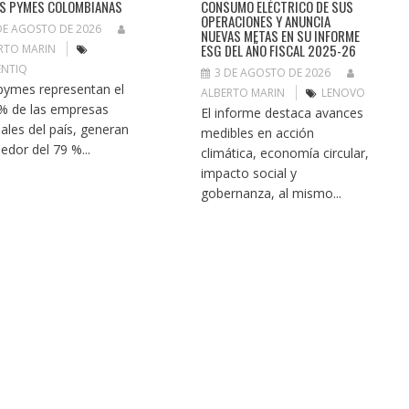
AS PYMES COLOMBIANAS
CONSUMO ELÉCTRICO DE SUS
OPERACIONES Y ANUNCIA
DE AGOSTO DE 2026
NUEVAS METAS EN SU INFORME
ESG DEL AÑO FISCAL 2025-26
RTO MARIN
NTIQ
3 DE AGOSTO DE 2026
pymes representan el
ALBERTO MARIN
LENOVO
% de las empresas
El informe destaca avances
ales del país, generan
medibles en acción
dedor del 79 %...
climática, economía circular,
impacto social y
gobernanza, al mismo...