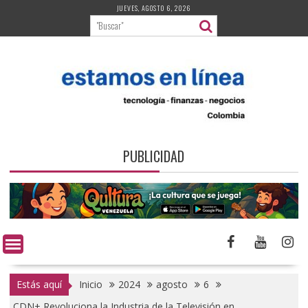
Saltar
JUEVES, AGOSTO 6, 2026
al
contenido
PUBLICIDAD
Estás aquí
Inicio
2024
agosto
6
CDN+ Revoluciona la Industria de la Televisión en