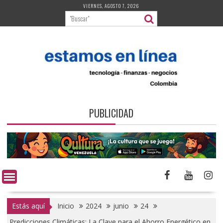
Saltar
VIERNES, AGOSTO 7, 2026
al
contenido
PUBLICIDAD
Estás aquí
Inicio
2024
junio
24
Predicciones Climáticas: La Clave para el Ahorro Energético en