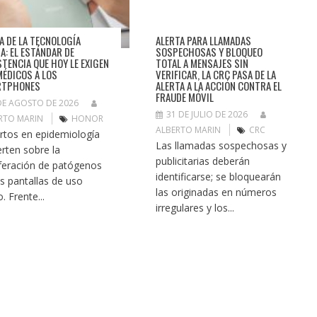
RA DE LA TECNOLOGÍA
ALERTA PARA LLAMADAS
IA: EL ESTÁNDAR DE
SOSPECHOSAS Y BLOQUEO
STENCIA QUE HOY LE EXIGEN
TOTAL A MENSAJES SIN
MÉDICOS A LOS
VERIFICAR, LA CRC PASA DE LA
RTPHONES
ALERTA A LA ACCIÓN CONTRA EL
FRAUDE MÓVIL
DE AGOSTO DE 2026
31 DE JULIO DE 2026
RTO MARIN
HONOR
ALBERTO MARIN
CRC
rtos en epidemiología
Las llamadas sospechosas y
erten sobre la
publicitarias deberán
iferación de patógenos
identificarse; se bloquearán
as pantallas de uso
las originadas en números
o. Frente...
irregulares y los...