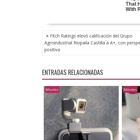
NAVEGACIÓN
Fitch Ratings elevó calificación del Grupo
DE
Agroindustrial Riopaila Castilla a A+, con persp
ENTRADAS
positiva
ENTRADAS RELACIONADAS
Móviles
Móviles