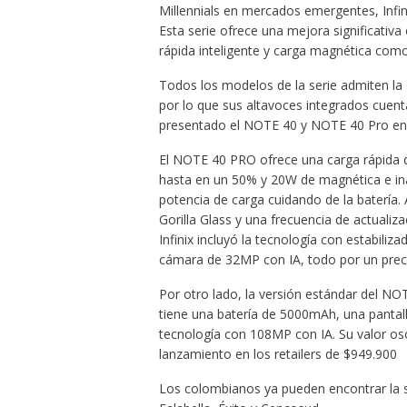
Millennials en mercados emergentes, Infin
Esta serie ofrece una mejora significativa
rápida inteligente y carga magnética como
Todos los modelos de la serie admiten la 
por lo que sus altavoces integrados cuenta
presentado el NOTE 40 y NOTE 40 Pro en e
El NOTE 40 PRO ofrece una carga rápida d
hasta en un 50% y 20W de magnética e inal
potencia de carga cuidando de la baterí
Gorilla Glass y una frecuencia de actuali
Infinix incluyó la tecnología con estabili
cámara de 32MP con IA, todo por un precio
Por otro lado, la versión estándar del 
tiene una batería de 5000mAh, una pant
tecnología con 108MP con IA. Su valor osc
lanzamiento en los retailers de $949.900
Los colombianos ya pueden encontrar la se