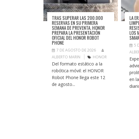
TRAS SUPERAR LAS 200.000
LA E
RESERVAS EN SU PRIMERA
LIMP
SEMANA DE PREVENTA, HONOR
RESI
PREPARA LA PRESENTACIÓN
LOS 
OFICIAL DEL HONOR ROBOT
SMA
PHONE
5 
7 DE AGOSTO DE 2026
ALBE
ALBERTO MARIN
HONOR
Expe
Del formato estático a la
advi
robótica móvil: el HONOR
prol
Robot Phone llega este 12
en l
de agosto...
diari