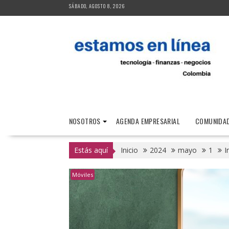
Saltar
SÁBADO, AGOSTO 8, 2026
al
contenido
NOSOTROS
AGENDA EMPRESARIAL
COMUNIDAD
Estás aquí
Inicio
2024
mayo
1
I
Móviles