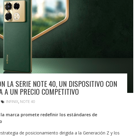
ON LA SERIE NOTE 40, UN DISPOSITIVO CON
A A UN PRECIO COMPETITIVO
INFINIX
,
NOTE 40
 la marca promete redefinir los estándares de
o
trategia de posicionamiento dirigida a la Generación Z y los