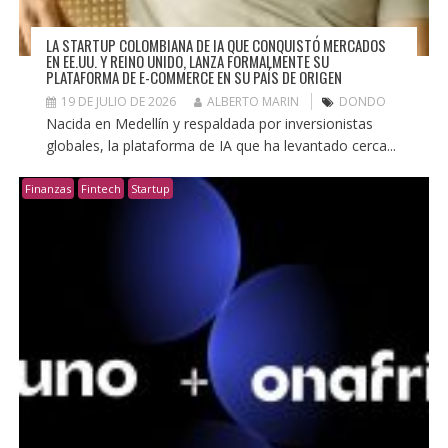
LA STARTUP COLOMBIANA DE IA QUE CONQUISTÓ MERCADOS
EN EE.UU. Y REINO UNIDO, LANZA FORMALMENTE SU
PLATAFORMA DE E-COMMERCE EN SU PAÍS DE ORIGEN
19 DE JULIO DE 2026
ALBERTO MARIN
DONDO
Nacida en Medellín y respaldada por inversionistas
globales, la plataforma de IA que ha levantado cerca...
Finanzas
Fintech
Startup