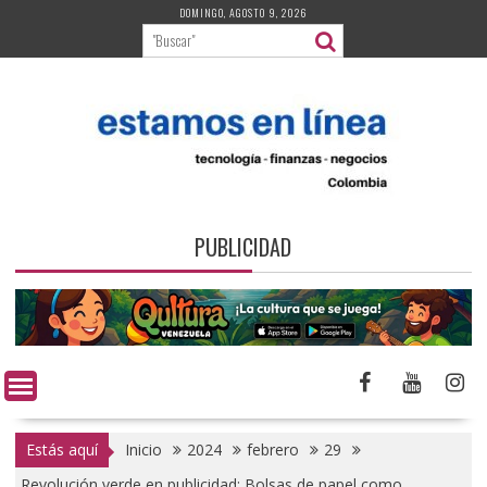
Saltar
DOMINGO, AGOSTO 9, 2026
al
contenido
PUBLICIDAD
Estás aquí
Inicio
2024
febrero
29
Revolución verde en publicidad: Bolsas de papel como