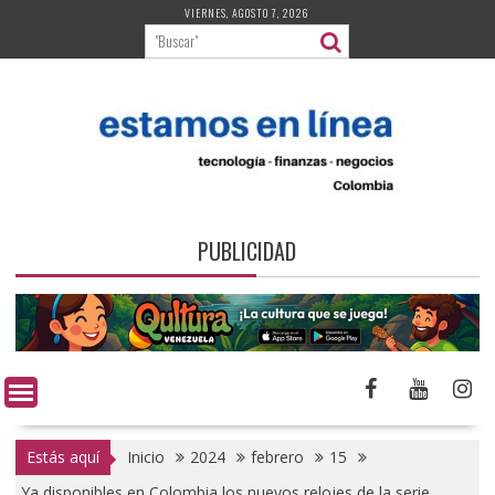
Saltar
VIERNES, AGOSTO 7, 2026
al
contenido
PUBLICIDAD
Estás aquí
Inicio
2024
febrero
15
Ya disponibles en Colombia los nuevos relojes de la serie