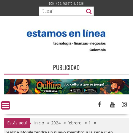
Saltar
DOMINGO, AGOSTO 9, 2026
al
contenido
PUBLICIDAD
Estás aquí
Inicio
2024
febrero
1
realme Mobile tendrá un nuevo miembro a la serie C en