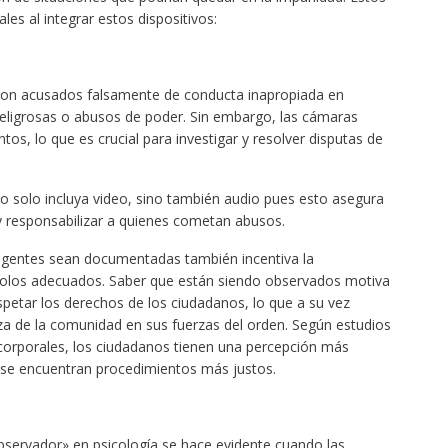
les al integrar estos dispositivos:
 son acusados falsamente de conducta inapropiada en
eligrosas o abusos de poder. Sin embargo, las cámaras
tos, lo que es crucial para investigar y resolver disputas de
o solo incluya video, sino también audio pues esto asegura
y responsabilizar a quienes cometan abusos.
 agentes sean documentadas también incentiva la
ocolos adecuados. Saber que están siendo observados motiva
espetar los derechos de los ciudadanos, lo que a su vez
nza de la comunidad en sus fuerzas del orden. Según estudios
 corporales, los ciudadanos tienen una percepción más
y se encuentran procedimientos más justos.
servador» en psicología se hace evidente cuando las