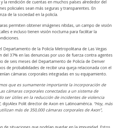
a y la rendición de cuentas en muchos países alrededor del
nes policiales sean más seguras y transparentes. En
za de la sociedad en la policía.
ras permiten obtener imágenes nítidas, un campo de visión
les e incluso tienen visión nocturna para facilitar la
ndiciones.
el Departamento de la Policía Metropolitana de Las Vegas
n del 37% en las denuncias por uso de fuerza contra agentes
dio de seis meses del Departamento de Policía de Denver
os de probabilidades de recibir una queja relacionada con el
enían cámaras corporales integradas en su equipamiento.
reemos que es sumamente importante la incorporación de
 Las cámaras corporales conectadas a un sistema de
 ser útiles en la reducción de incidentes de violencia
”,
dijoAlex Polit director de Axon en Latinoamérica.
“Hoy, más
 utilizan más de 350,000 cámaras corporales de Axon”
,
ión de situaciones que podrían quedar en la impunidad. Estos