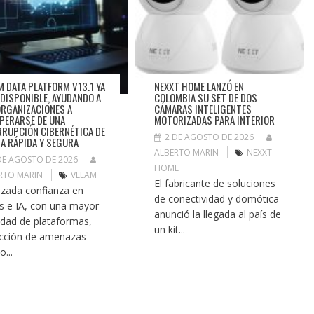
M DATA PLATFORM V13.1 YA
NEXXT HOME LANZÓ EN
 DISPONIBLE, AYUDANDO A
COLOMBIA SU SET DE DOS
ORGANIZACIONES A
CÁMARAS INTELIGENTES
PERARSE DE UNA
MOTORIZADAS PARA INTERIOR
RRUPCIÓN CIBERNÉTICA DE
2 DE AGOSTO DE 2026
A RÁPIDA Y SEGURA
ALBERTO MARIN
NEXXT
DE AGOSTO DE 2026
HOME
RTO MARIN
VEEAM
El fabricante de soluciones
zada confianza en
de conectividad y domótica
s e IA, con una mayor
anunció la llegada al país de
edad de plataformas,
un kit...
cción de amenazas
o...