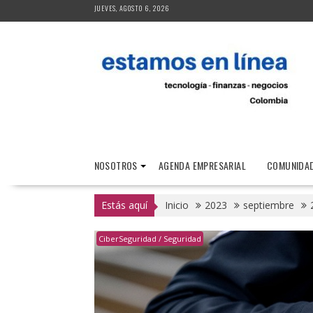
Saltar
JUEVES, AGOSTO 6, 2026
al
contenido
NOSOTROS
AGENDA EMPRESARIAL
COMUNIDAD
Estás aquí
Inicio
2023
septiembre
CiberSeguridad / Seguridad