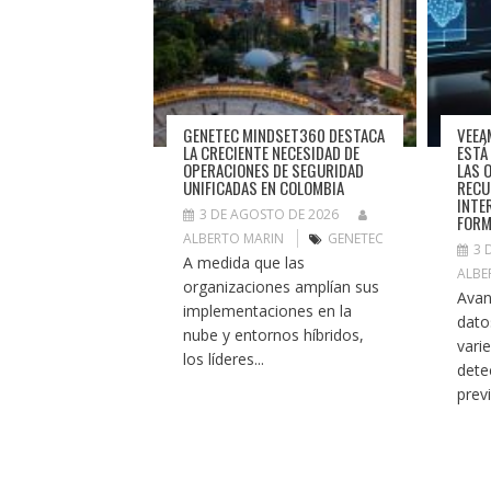
GENETEC MINDSET360 DESTACA
VEEA
LA CRECIENTE NECESIDAD DE
ESTÁ
OPERACIONES DE SEGURIDAD
LAS 
UNIFICADAS EN COLOMBIA
RECU
INTE
3 DE AGOSTO DE 2026
FORM
ALBERTO MARIN
GENETEC
3 
A medida que las
ALBE
organizaciones amplían sus
Avan
implementaciones en la
dato
nube y entornos híbridos,
vari
los líderes...
dete
previ