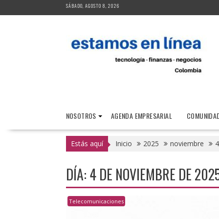
Saltar
SÁBADO, AGOSTO 8, 2026
al
contenido
NOSOTROS
AGENDA EMPRESARIAL
COMUNIDAD
Estás aquí
Inicio
2025
noviembre
4
DÍA:
4 DE NOVIEMBRE DE 202
Telecomunicaciones