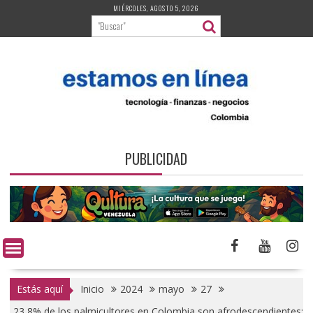
Saltar
MIÉRCOLES, AGOSTO 5, 2026
al
contenido
PUBLICIDAD
Estás aquí
Inicio
2024
mayo
27
23,8% de los palmicultores en Colombia son afrodescendientes: